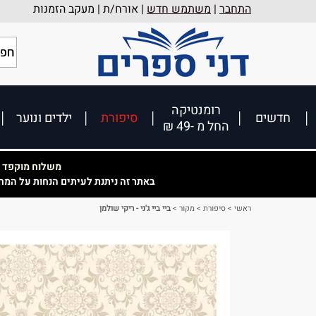
התחבר
|
משתמש חדש
| אורח/ת |
מעקב הזמנות
רומנטיקה
חדשים
סיפורת
ילדים ונוער
החל מ -49 ₪
משלוח מוקפד וא
באתר זה ניתנת לעיתים הנחות על המח
ראשי
>
סיפורת
>
מקור
>
ביי ביי ג'ני - ריקי שולמן