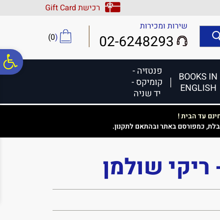
לתפריט
לתוכן
לתפריט
רכישת Gift Card
אתר
המרכזי
נגישות
שירות ומכירות
)
0
(
02-6248293
פ
פנטזיה -
BOOKS IN
קומיקס -
ENGLISH
סר
יד שניה
נם עד הבית !
נג
בלת, כמפורסם באתר ובהתאם לתקנון.
 - ריקי שולמן