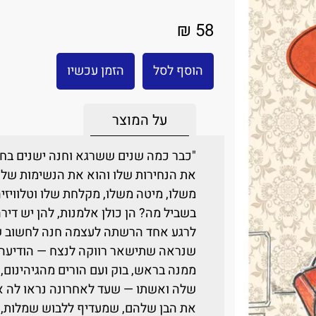
58 ₪
הוסף לסל
הזמן עכשיו
על המוצר
"כבר כמה שנים ששרגא וחנה ישנים בחד
את הנחירות שלו והוא את הנשימות שלה,
משלו, מיטה משלו, מקלחת שלו וטלוויזי
בשביל מה? הן כולן אלמנות, להן יש די
לרגע אחד הרשתה לעצמה חנה לחשוב ש
שנראה שתישאר רווקה לנצח — הודיעה 
ממנה בראש, בוק ועם הורים מהגיהינום,
שלה ואשתו — שעד לאחרונה נראו לה אב
את הבן שלהם, שמעדיף ללבוש שמלות, 