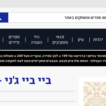
פנאי
היד
ספרים
יהדות
עיון
ותחביבים
השניה
נדירים
כותי בחינם ! ברכישה של 199
לנק' מסירה, ובקנייה מעל 249
משלוח בחי
₪
₪
יר הקטלוגי. הנחות אלו אינן מבצע. מבצעים מתקיימים מעת לעת לתקופה מוג
ביי ביי ג'ני