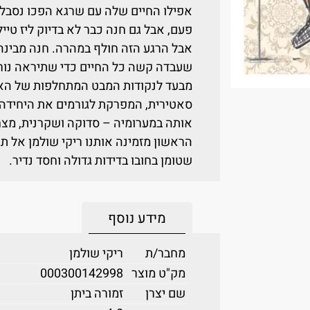
אפילו החיים שלה עם שרגא הפכו נסבלי
פעם, אבל גם חנה כבר לא בדיוק ליז טיילו
אבל הרגע הזה חולף במהרה. חנה מבינ
שעבדה קשה כל החיים כדי שתיראה נורמ
מבעד לנקודות המבט המתחלפות של האם
סאטירית, המפרקת לגורמים את היחיד
אותה במערומיה – סדוקה ושקרנית, מצחי
הראשון מזמינה אותנו ריקי שולמן אל ת
שטומן בחובו בדידות גדולה וחסד נדיר.
מידע נוסף
מחבר/ת
ריקי שולמן
מק"ט מוצר
000300142998
שם יצרן
זמורה ביתן