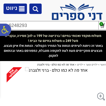
לתפריט
לתוכן
לתפריט
אתר
המרכזי
נגישות
ניווט
0
02-6248293
פ
משלוח מוקפד ואכותי בחינם ! ברכישה של 199
לנק' מסירה, ובקנייה
₪
מעל 249
משלוח בחינם עד הבית !
₪
סר
באתר זה ניתנת לעיתים הנחות על המחיר הקטלוגי. הנחות אלו אינן מבצע.
מבצעים מתקיימים מעת לעת לתקופה מוגבלת, כמפורסם באתר ובהתאם
לתקנון.
נג
ראשי
>
ילדים ונוער
>
ילדים
>
אחד פה לא כמו כולם - ברני זלצברג