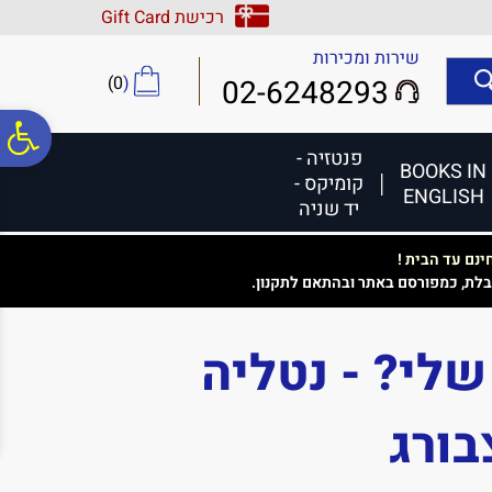
לתפריט
לתוכן
לתפריט
רכישת Gift Card
אתר
המרכזי
נגישות
שירות ומכירות
)
0
(
02-6248293
פ
פנטזיה -
BOOKS IN
קומיקס -
ENGLISH
סר
יד שניה
נם עד הבית !
נג
בלת, כמפורסם באתר ובהתאם לתקנון.
שלי? - נטליה
בורג