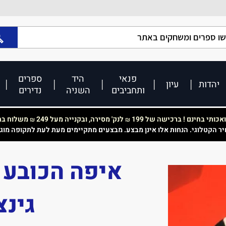
פנאי
היד
ספרים
יהדות
עיון
ותחביבים
השניה
נדירים
כותי בחינם ! ברכישה של 199
לנק' מסירה, ובקנייה מעל 249
משלוח בחי
₪
₪
יר הקטלוגי. הנחות אלו אינן מבצע. מבצעים מתקיימים מעת לעת לתקופה מוג
איפה הכובע 
גינצ