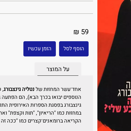
59 ₪
הוסף לסל
הזמן עכשיו
על המוצר
אחד־עשר המחזות של
נטליה גינצבורג
, 
הנוספים יבואו בכרך הבא), הם הפתעה 
גינצבורג בפסגת הספרות האירופית התק
במחזות כמו "הריאיון", "תות וקצפת" ו
הקריאה ברומאנים־קצרים כמו "ככה זה קר