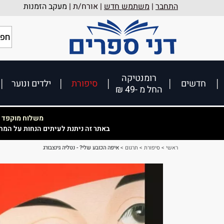
התחבר
|
משתמש חדש
| אורח/ת |
מעקב הזמנות
רומנטיקה
חדשים
סיפורת
ילדים ונוער
החל מ -49 ₪
משלוח מוקפד וא
באתר זה ניתנת לעיתים הנחות על המח
ראשי
>
סיפורת
>
תרגום
>
איפה הכובע שלי? - נטליה גינצבורג