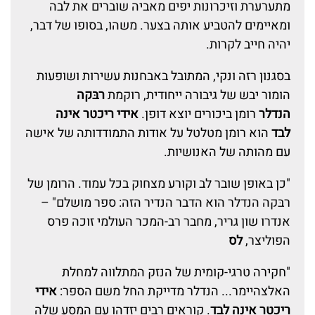
מתערערת וזיכרונות יפים מאביה שוברים את לבה
ומאיימים להטביע אותה בצער. משהו, בסופו של דבר,
יהיה חייב לקרות.
בסגנון רזה ונקי, המתובל באבחנות עשירות ושופעות
הומור יבש של גיבורה ייחודית, רוקמת
רבּקה
הנדלר
רומן ביכורים יוצא דופן.
אידי ריכטר אינה
לבד
הוא רומן מטלטל על אודות התמודדותה של אישה
עם מהותה של האנושיות.
"כן באופן שובר לב וקורע מצחוק בכל עמוד. הרומן של
רבּקה הנדלר הוא הדבר הנדיר הזה: ספר מושלם" –
אנדרו שון גריר, מחבר רב-המכר העולמי זוכה פרס
הפוליצר,
לס
"חקירה טרגי-קומית של הנזק המתלווה למחלת
האלצהיימר... הנדלר מדייקת החל משם הספר:
אידי
ריכטר אינה לבד
. קוראים רבים יזדהו עם המסע שלה