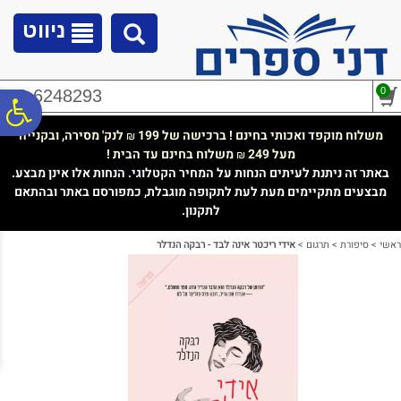
לתפריט
לתוכן
לתפריט
אתר
המרכזי
נגישות
ניווט
0
02-6248293
פ
משלוח מוקפד ואכותי בחינם ! ברכישה של 199
לנק' מסירה, ובקנייה
₪
מעל 249
משלוח בחינם עד הבית !
₪
סר
באתר זה ניתנת לעיתים הנחות על המחיר הקטלוגי. הנחות אלו אינן מבצע.
מבצעים מתקיימים מעת לעת לתקופה מוגבלת, כמפורסם באתר ובהתאם
לתקנון.
נג
ראשי
>
סיפורת
>
תרגום
>
אידי ריכטר אינה לבד - רבקה הנדלר