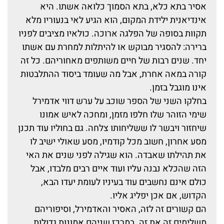
אסיר בתא כלא, בתא הסמוך כלואה אשתו. היא
אינדיאנית ילידת המקום, הוא הגיע לאי בנעוריו מלא
תקוות בסופה של הפלגה ארוכה. כולאיו מציבים לפניו
ברירה: להסגיר מבוקש או להיתלות למחרת עם אשתו
יחד. שנים רבות של חיים משותפים מאחוריהם. כל זה
קורה במאה אחרת, אבל מה שעומד ביסוד ההתלבטות
אינו מוגבל בזמן.
בחלקו השני של הספר שוכב על ערש דווי אדמירל
שימי הזוהר שלו חלפו מזמן, ומחכה לאיש אמונו
שיחזור ויבשר לו ששליחותו צלחה. גם בחוליו עוד תכנן
מסע אחרון, חשוב מכל קודמיו, מסע שאולי ישיב לו
את תהילתו שאבדה. הוא שגילה לפני שנים את האי
הזה שהכלא נבנה עליו ועוד איים רבים מלבדו, אבל
כולם אינם נחשבים עוד בעיניו לעומת יעדו הבא,
הקדוש, אם אכן יפליג אליו.
הם קשורים זה לזה, האסיר והאדמירל, וסיפוריהם
משלימים זה את זה. במרכז שניהם אמונות גדולות,