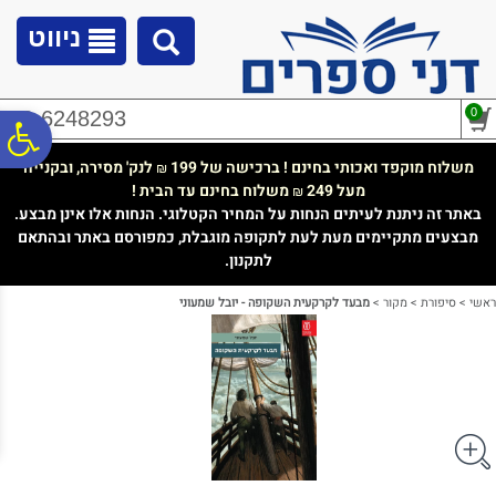
לתפריט
לתוכן
לתפריט
אתר
המרכזי
נגישות
ניווט
0
02-6248293
פ
משלוח מוקפד ואכותי בחינם ! ברכישה של 199
לנק' מסירה, ובקנייה
₪
מעל 249
משלוח בחינם עד הבית !
₪
סר
באתר זה ניתנת לעיתים הנחות על המחיר הקטלוגי. הנחות אלו אינן מבצע.
מבצעים מתקיימים מעת לעת לתקופה מוגבלת, כמפורסם באתר ובהתאם
לתקנון.
נג
ראשי
>
סיפורת
>
מקור
>
מבעד לקרקעית השקופה - יובל שמעוני