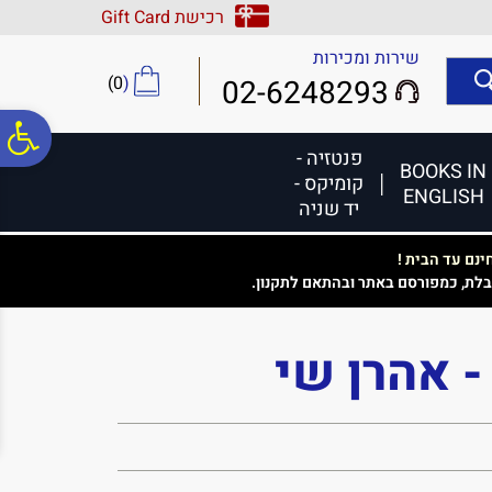
לתפריט
לתוכן
לתפריט
רכישת Gift Card
אתר
המרכזי
נגישות
שירות ומכירות
)
0
(
02-6248293
פ
פנטזיה -
BOOKS IN
קומיקס -
ENGLISH
סר
יד שניה
נם עד הבית !
נג
בלת, כמפורסם באתר ובהתאם לתקנון.
- אהרן שי