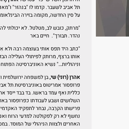
תל אביב לשעבר. קדמו לו "בנהזר" ו"מאנ
על סין החדשה, מקומה בזירה הבינלאומי
"מרתק, כובש לב, מטלטל. לא יכולתי להנ
נהדר. תבורך". חיים באר
"כתב היד תפס אותי בעוצמה רבה ולא אִ
אותו ברצף, מרותק לפיתולי העלילה הבדי
וניהוליות…" נשיא האוניברסיטה הפתוחה
אהרן (רוני) שי,
בן למשפחה ירושלמית ות
פרופסור אמריטוס באוניברסיטת תל אביב
כללית ואף עמד בראשו. בד בבד ייסד את
השלושים ושבע לעבודתו כפרופסור באונ
פרישתו הקרֵבה, נבחר לתפקיד האקדמי 
נחשף לא רק לפקולטה למדעי הרוח ואנש
האחרים ולצוות הניהולי של המוסד. במסג