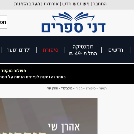
התחבר
|
משתמש חדש
| אורח/ת |
מעקב הזמנות
רומנטיקה
חדשים
סיפורת
ילדים ונוער
החל מ -49 ₪
משלוח מוקפד וא
באתר זה ניתנת לעיתים הנחות על המח
ראשי
>
סיפורת
>
מקור
>
בוכבינדר - אהרן שי