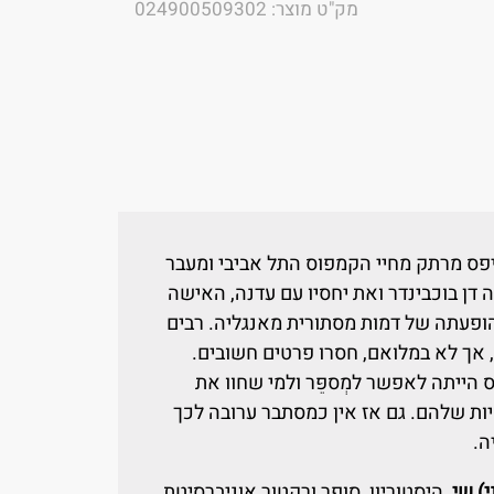
מק"ט מוצר: 024900509302
סיפס מרתק מחיי הקמפוס התל אביבי ומעבר
 דן בוכבינדר ואת יחסיו עם עדנה, האישה
להופעתה של דמות מסתורית מאנגליה. רבים
 אך לא במלואם, חסרו פרטים חשובים.
ייתה לאפשר למְספֵּר ולמי שחוו את
ת שלהם. גם אז אין כמסתבר ערובה לכך
ה.
) שי
, היסטוריון, סופר ורקטור אוניברסיטת