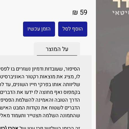
59 ₪
הוסף לסל
הזמן עכשיו
על המוצר
הסיפור, שעובדות ודמיון נשזרים בו לפ
לו, מציג את מוצאות רקטור האוניברסיטה
שליוותה אותו בפרקי חייו השונים, עד 
בקמפוס ואף מחוצה לו ידעו את הדברים,
הדרך הטובה והאמינה להשלמת הפסיפס ה
הדברים לשטוח את נקודות המבט האישיו
שהתמונה השלמה תצטייר ותעמוד מאלי
זה הרומן השלישי פרי עטו של
אהרן (רוני