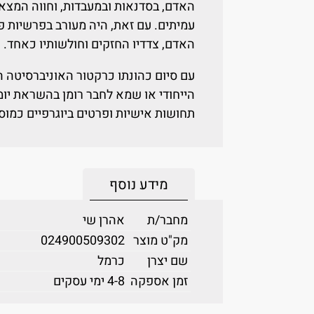
האדם, בסדנאות ובמעבדות, וחווה המצא
עמיתים. עם זאת, היה מעורב בפרשיות פ
האדם, צדדיו החזקים וחולשותיו כאחד.
עם סיום כהונתו כרקטור האוניברסיטה התל
הייחודי או שמא לחבר רומן בהשראת יומנ
תחושות אישיות ופרטים ביוגרפיים כמוסי
מידע נוסף
מחבר/ת
אהרן שי
מק"ט מוצר
024900509302
שם יצרן
כרמל
זמן אספקה
4-8 ימי עסקים