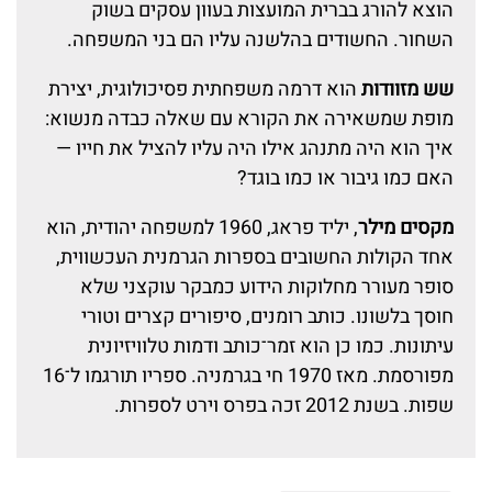
הוצא להורג בברית המועצות בעוון עסקים בשוק
השחור. החשודים בהלשנה עליו הם בני המשפחה.
שש מזוודות
הוא דרמה משפחתית פסיכולוגית, יצירת
מופת שמשאירה את הקורא עם שאלה כבדה מנשוא:
איך הוא היה מתנהג אילו היה עליו להציל את חייו —
האם כמו גיבור או כמו בוגד?
מקסים מילר
, יליד פראג, 1960 למשפחה יהודית, הוא
אחד הקולות החשובים בספרות הגרמנית העכשווית,
סופר מעורר מחלוקות הידוע כמבקר עוקצני שלא
חוסך בלשונו. כותב רומנים, סיפורים קצרים וטורי
עיתונות. כמו כן הוא זמר־כותב ודמות טלוויזיונית
מפורסמת. מאז 1970 חי בגרמניה. ספריו תורגמו ל־16
שפות. בשנת 2012 זכה בפרס וירט לספרות.