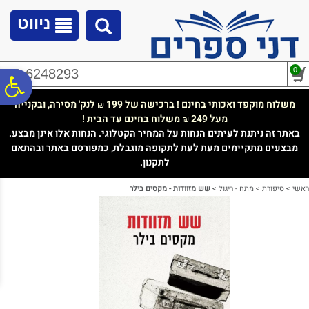
לתפריט
לתוכן
לתפריט
אתר
המרכזי
נגישות
ניווט
0
02-6248293
פ
משלוח מוקפד ואכותי בחינם ! ברכישה של 199
לנק' מסירה, ובקנייה
₪
מעל 249
משלוח בחינם עד הבית !
₪
סר
באתר זה ניתנת לעיתים הנחות על המחיר הקטלוגי. הנחות אלו אינן מבצע.
מבצעים מתקיימים מעת לעת לתקופה מוגבלת, כמפורסם באתר ובהתאם
לתקנון.
נג
ראשי
>
סיפורת
>
מתח - ריגול
>
שש מזוודות - מקסים בילר