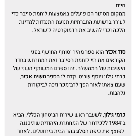
חיים.
ממקום מסתור הם פועלים באמצעות לוחמת סייבר כדי
לעורר ברשתות החברתיות תנועת התנגדות למדינת
הלכה וכדי להשיב את הדמוקרטיה לישראל.
סוד אכזר
הוא ספר מהיר וסוחף החושף בפני
הקוראים את רזי לוחמת הסייבר ואת המתרחש בחדר
הישיבות של הממשלה. זהו ספרם המשותף השני של
כרמי גילון ויוסף שביט. קדם לו הספר
משיח אכזר
,
שעם צאתו לאור הפך לרב־מכר וזכה לביקורות
נלהבות.
כרמי גילון
, לשעבר ראש שירות הביטחון הכללי, הביא
ב־1984 ללכידתה של המחתרת היהודית שתיכננה
לפוצץ את כיפת הסלע בהר הבית בירושלים. לאחר