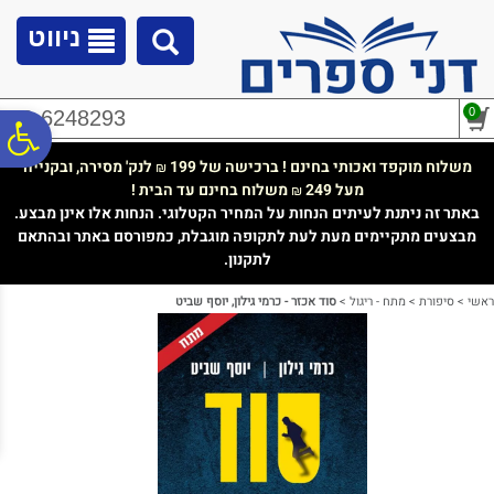
לתפריט
לתוכן
לתפריט
אתר
המרכזי
נגישות
ניווט
0
02-6248293
פ
משלוח מוקפד ואכותי בחינם ! ברכישה של 199
לנק' מסירה, ובקנייה
₪
מעל 249
משלוח בחינם עד הבית !
₪
סר
באתר זה ניתנת לעיתים הנחות על המחיר הקטלוגי. הנחות אלו אינן מבצע.
מבצעים מתקיימים מעת לעת לתקופה מוגבלת, כמפורסם באתר ובהתאם
לתקנון.
נג
ראשי
>
סיפורת
>
מתח - ריגול
>
סוד אכזר - כרמי גילון, יוסף שביט