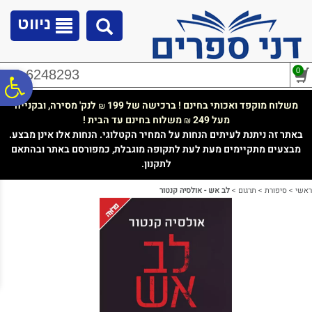
לתפריט
לתוכן
לתפריט
אתר
המרכזי
נגישות
ניווט
0
02-6248293
פ
משלוח מוקפד ואכותי בחינם ! ברכישה של 199
לנק' מסירה, ובקנייה
₪
מעל 249
משלוח בחינם עד הבית !
₪
סר
באתר זה ניתנת לעיתים הנחות על המחיר הקטלוגי. הנחות אלו אינן מבצע.
מבצעים מתקיימים מעת לעת לתקופה מוגבלת, כמפורסם באתר ובהתאם
לתקנון.
נג
ראשי
>
סיפורת
>
תרגום
>
לב אש - אולסיה קנטור