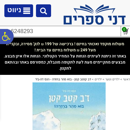
לתפריט
לתוכן
לתפריט
אתר
המרכזי
נגישות
ניווט
0
02-6248293
פ
משלוח מוקפד ואכותי בחינם ! ברכישה של 199
לנק' מסירה, ובקנייה
₪
מעל 249
משלוח בחינם עד הבית !
₪
סר
באתר זה ניתנת לעיתים הנחות על המחיר הקטלוגי. הנחות אלו אינן מבצע.
מבצעים מתקיימים מעת לעת לתקופה מוגבלת, כמפורסם באתר ובהתאם
לתקנון.
נג
ראשי
>
ילדים ונוער
>
ילדים
>
דב קוטב קטן - בוא מהר בחזרה - הנס דה-ביר