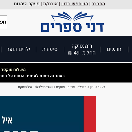
התחבר
|
משתמש חדש
| אורח/ת |
מעקב הזמנות
רומנטיקה
חדשים
סיפורת
ילדים ונוער
החל מ -49 ₪
משלוח מוקפד וא
באתר זה ניתנת לעיתים הנחות על המח
ראשי
>
עיון
>
כלכלה - שיווק - עסקים
>
גשרי הכלכלה - איל השקס