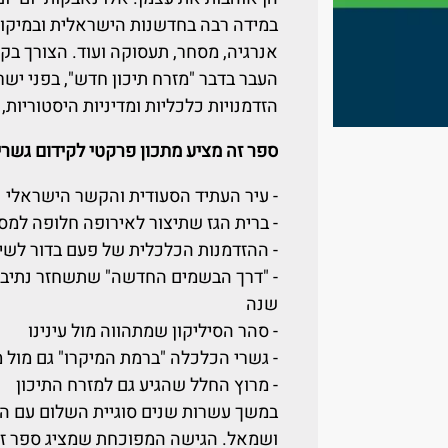
במידה רבה בחדשנות הישראלית ובמיקומ
אנרגיה, מסחר, תעסוקה ועוד. הצורך בק
העבר בדבר "מזרח תיכון חדש", בפני יש
הזדמנויות כלכליות ומדיניות היסטוריות
ספר זה מציע מתכון פרקטי לקידום גשרים
- עיר העתיד הסעודית והקשר הישראלי
- ברית הגז שתיצור לאירופה חלופה למס
- ההזדמנות הכלכלית של פעם בדור לשינו
- "דרך הבשמים החדשה" שתשחזר נתיבים
שנה
- סהר הסיליקון שמתהווה מול עינינו
- גשרי הכלכלה "ברמת המיקרו" גם מול מ
- מרוץ החלל שהגיע גם למזרח התיכון
במשך עשרות שנים סוגיית השלום עם הער
ושמאל. הגישה המפוכחת שמציג ספר זה 