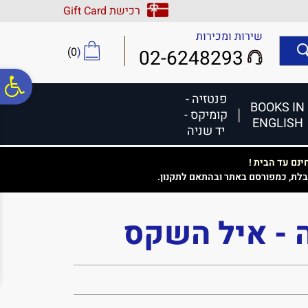
לתפריט
לתוכן
לתפריט
רכישת Gift Card
אתר
המרכזי
נגישות
שירות ומכירות
)
0
(
02-6248293
פ
פנטזיה -
BOOKS IN
קומיקס -
ENGLISH
סר
יד שניה
נם עד הבית !
נג
בלת, כמפורסם באתר ובהתאם לתקנון.
 - איל השקס