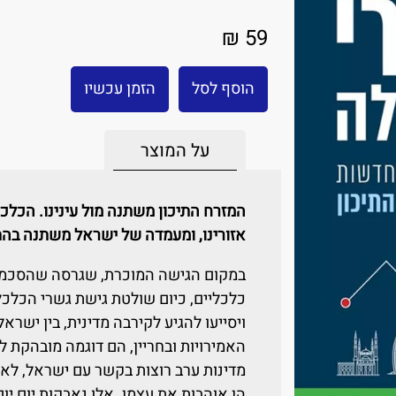
59 ₪
הוסף לסל
הזמן עכשיו
על המוצר
המזרח התיכון משתנה מול עינינו. הכל
אזורינו, ומעמדה של ישראל משתנה בה
במקום הגישה המוכרת, שגרסה שהסכמים
כלכליים, כיום שולטת גישת גשרי הכלכ
ויסייעו להגיע לקירבה מדינית, בין ישרא
האמירויות ובחריין, הם דוגמה מובהקת ל
מדינות ערב רוצות בקשר עם ישראל, לא כ
הן אוהבות את עצמן. אלו נאבקות יום יו