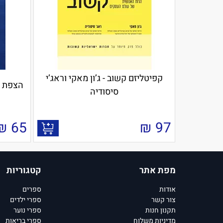
קפיטליזם קשוב - ג’ון מאקי וראג’י
הצפת ע
סיסודיה
₪
65
₪
97
מפת אתר
קטגוריות
אודות
ספרים
צור קשר
ספרי ילדים
תקנון חנות
ספרי נוער
מדיניות משלוח
ספרי בריאות