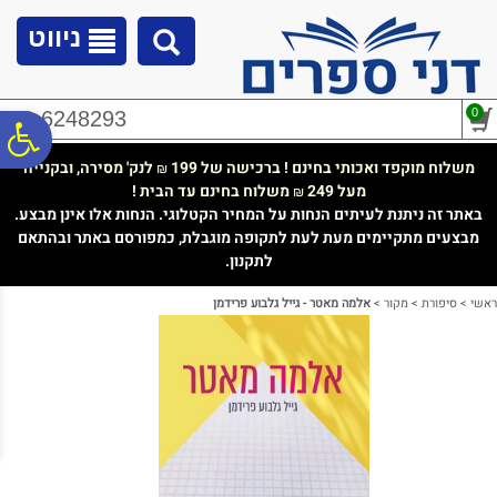
לתפריט
לתוכן
לתפריט
אתר
המרכזי
נגישות
ניווט
0
02-6248293
פ
משלוח מוקפד ואכותי בחינם ! ברכישה של 199
לנק' מסירה, ובקנייה
₪
מעל 249
משלוח בחינם עד הבית !
₪
סר
באתר זה ניתנת לעיתים הנחות על המחיר הקטלוגי. הנחות אלו אינן מבצע.
מבצעים מתקיימים מעת לעת לתקופה מוגבלת, כמפורסם באתר ובהתאם
לתקנון.
נג
ראשי
>
סיפורת
>
מקור
>
אלמה מאטר - גייל גלבוע פרידמן