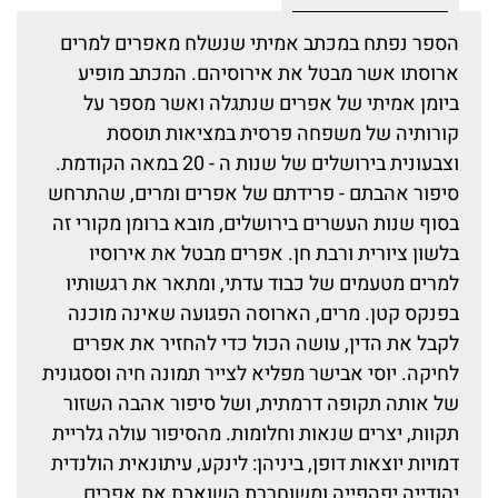
הספר נפתח במכתב אמיתי שנשלח מאפרים למרים
ארוסתו אשר מבטל את אירוסיהם. המכתב מופיע
ביומן אמיתי של אפרים שנתגלה ואשר מספר על
קורותיה של משפחה פרסית במציאות תוססת
וצבעונית בירושלים של שנות ה - 20 במאה הקודמת.
סיפור אהבתם - פרידתם של אפרים ומרים, שהתרחש
בסוף שנות העשרים בירושלים, מובא ברומן מקורי זה
בלשון ציורית ורבת חן. אפרים מבטל את אירוסיו
למרים מטעמים של כבוד עדתי, ומתאר את רגשותיו
בפנקס קטן. מרים, הארוסה הפגועה שאינה מוכנה
לקבל את הדין, עושה הכול כדי להחזיר את אפרים
לחיקה. יוסי אבישר מפליא לצייר תמונה חיה וססגונית
של אותה תקופה דרמתית, ושל סיפור אהבה השזור
תקוות, יצרים שנאות וחלומות. מהסיפור עולה גלריית
דמויות יוצאות דופן, ביניהן: לינקע, עיתונאית הולנדית
יהודייה יפהפייה ומשוחררת,השואבת את אפרים