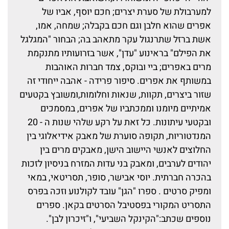
למערבולת של סערת יצרים; חכם יוסף, אביו של
אפרים שהוא חלבן וגם חכם בקבלה; שמחה, אמו,
אשת ברזל שתרנגול עקר מתאהב בה; הבחור "המגלגל
את הפילם" בראינוע "עדן", אשר בזרועותיו מתנקמת
מרים באפרים; ביי ובוקס, צמד חברות האוהבות
במשותף את אפרים. סיפור פרידה - אהבה ייחודי זה
שזור ביצרים, תקוות, שנאות וחלומות,ומשובץ בקטעים
אמיתיים מיומנו וממכתביו של אפרים, במסמכים
ובקטעי עיתונות. כל זאת על רקע שלהי שנות ה - 20
המנדטוריות, תקופה סוערת של מאבק אידיאלוגי בין
החלוצים לאנשי היישוב הישן, מאבקים מרים בין
יהודים לערבים, ומאבק בני עדות המזרח בניסיון לזכות
בהכרה חברתית. יוסי אבישר, סופר, תסריטאי, במאי
ומפיק סרטים . ספרו "הגן" עובד לקולנוע וזכה בפרס
התסריט המקורי בפסטיבל הסרטים בקאן. ספרים
נוספים שכתב:"הקינקל השביעי", ו"זיכרון לבן".