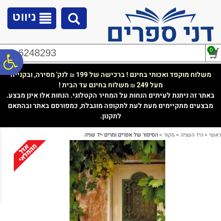
לתפריט
לתוכן
לתפריט
אתר
המרכזי
נגישות
ניווט
0
02-6248293
פ
משלוח מוקפד ואכותי בחינם ! ברכישה של 199
לנק' מסירה, ובקנייה
₪
מעל 249
משלוח בחינם עד הבית !
₪
סר
באתר זה ניתנת לעיתים הנחות על המחיר הקטלוגי. הנחות אלו אינן מבצע.
מבצעים מתקיימים מעת לעת לתקופה מוגבלת, כמפורסם באתר ובהתאם
לתקנון.
נג
ראשי
>
היד השניה
>
מקור
>
הסיפור של אפרים ומרים -יד שניה