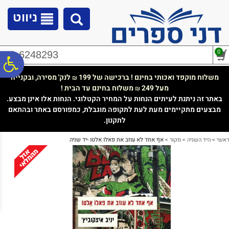
לתפריט
לתוכן
לתפריט
אתר
המרכזי
נגישות
ניווט
0
02-6248293
פ
משלוח מוקפד ואכותי בחינם ! ברכישה של 199
לנק' מסירה, ובקנייה
₪
מעל 249
משלוח בחינם עד הבית !
₪
סר
באתר זה ניתנת לעיתים הנחות על המחיר הקטלוגי. הנחות אלו אינן מבצע.
מבצעים מתקיימים מעת לעת לתקופה מוגבלת, כמפורסם באתר ובהתאם
לתקנון.
נג
ראשי
>
היד השניה
>
מקור
>
אף אחד לא עוזב את פאלו אלטו -יד שניה