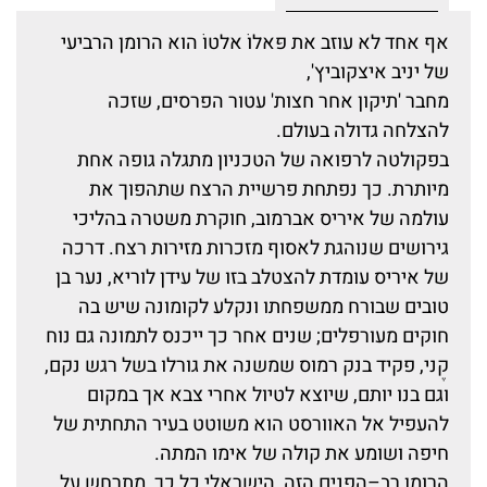
אף אחד לא עוזב את פּאלוֹ אלטוֹ הוא הרומן הרביעי
של יניב איצקוביץ',
מחבר 'תיקון אחר חצות' עטור הפרסים, שזכה
להצלחה גדולה בעולם.
בפקולטה לרפואה של הטכניון מתגלה גופה אחת
מיותרת. כך נפתחת פרשיית הרצח שתהפוך את
עולמה של איריס אברמוב, חוקרת משטרה בהליכי
גירושים שנוהגת לאסוף מזכרות מזירות רצח. דרכה
של איריס עומדת להצטלב בזו של עידן לוריא, נער בן
טובים שבורח ממשפחתו ונקלע לקומונה שיש בה
חוקים מעורפלים; שנים אחר כך ייכנס לתמונה גם נוח
קֶני, פקיד בנק רמוס שמשנה את גורלו בשל רגש נקם,
וגם בנו יותם, שיוצא לטיול אחרי צבא אך במקום
להעפיל אל האוורסט הוא משוטט בעיר התחתית של
חיפה ושומע את קולה של אימו המתה.
הרומן רב–הפנים הזה, הישראלי כל כך, מתרחש על