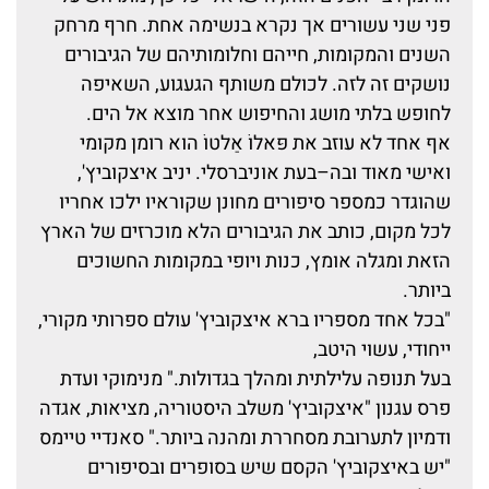
פני שני עשורים אך נקרא בנשימה אחת. חרף מרחק
השנים והמקומות, חייהם וחלומותיהם של הגיבורים
נושקים זה לזה. לכולם משותף הגעגוע, השאיפה
לחופש בלתי מושג והחיפוש אחר מוצא אל הים.
אף אחד לא עוזב את פּאלוֹ אַלטוֹ הוא רומן מקומי
ואישי מאוד ובה–בעת אוניברסלי. יניב איצקוביץ',
שהוגדר כמספר סיפורים מחונן שקוראיו ילכו אחריו
לכל מקום, כותב את הגיבורים הלא מוכרזים של הארץ
הזאת ומגלה אומץ, כנות ויופי במקומות החשוכים
ביותר.
"בכל אחד מספריו ברא איצקוביץ' עולם ספרותי מקורי,
ייחודי, עשוי היטב,
בעל תנופה עלילתית ומהלך בגדולות." מנימוקי ועדת
פרס עגנון "איצקוביץ' משלב היסטוריה, מציאות, אגדה
ודמיון לתערובת מסחררת ומהנה ביותר." סאנדיי טיימס
"יש באיצקוביץ' הקסם שיש בסופרים ובסיפורים