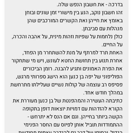
בדרכה - את חשבון הנפש שלה.
זהו חשבון נוקב, הנע בין מישורי זמן שונים ובוחן
באומץ את חייהן ואת הקשרים המורכבים שהן
מנהלות עם סביבתן.
כולן נלחמות על שפיות וזהות מינית, על אהבה והכרה,
על החיים.
האחת תרד למרתף על מנת להשתחרר מן הפחד,
אחרת תנוע בין תחושת החטא לעונש, ויש מי שתחקור
את הפרת האמונים ותגיע להבנה. רומן הביכורים
הפוליפוני של יפה בן כנען הוא הישג ספרותי מרגש,
פסיפס רב עוצמה של קולות נשיים שעלילתו מתרחשת
במהלך חודש אחד.
כתיבתה העשירה והמהפנטת של בן כנען מעוררת את
הקורא להזדהות עם דמויות יוצאות דופן בתקופה
הקשה ביותר בחייהן. וגם אם הנס לא יתרחש -
ההתמודדות תוביל אותן לפיוס עם החסר הפנימי
הגדול, ובסופו של דבר גם להגדרה עצמית מחודשת.