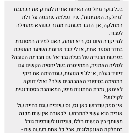
בכל בוקר מחליטה האחות אורית למחוק את הכתובת
"מחלקת האמזונות", שיד נעלמה שרבטה על דלת
המחלקה, אך הדבר משתכח ממנה כשהיא מתחילה
לעבוד.
למי יקרה היום נס, היא תוהה, האם למירה המסוגרת
בחדר מספר אחת, או ליוכבד אדומת השיער ההופכת
בפרשת הבגידה של בעלה גבריאל עם חברתה הטובה?
לטליה האמנית, המתייסרת בשל יחסיה הקשים עם
דיוויד בעלה, או לג´וי הנועזת, שמדהימה את ריקי
התמימה בסיפורי האהבהבים שלה? ואולי דווקא
לאימאן, זמרת החתונות מיפו, המאוהבת בסטודנטית
לקולנוע?
אין ספק שדרוש כאן נס, נס שיוכיח שגם בחייה של
אורית הוא עשוי להתרחש. לכאורה אין שום מכנה
משותף בין הנשים הללו, שנידונו לשותפות גורל
במחלקה האונקולוגית, אבל כל אחת תעשה שם -