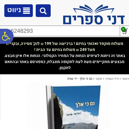
לתפריט
לתוכן
לתפריט
אתר
המרכזי
נגישות
ניווט
0
02-6248293
פ
משלוח מוקפד ואכותי בחינם ! ברכישה של 199
לנק' מסירה, ובקנייה
₪
מעל 249
משלוח בחינם עד הבית !
₪
סר
באתר זה ניתנת לעיתים הנחות על המחיר הקטלוגי. הנחות אלו אינן מבצע.
מבצעים מתקיימים מעת לעת לתקופה מוגבלת, כמפורסם באתר ובהתאם
לתקנון.
נג
ראשי
>
היד השניה
>
מקור
>
גם כי אלך - יד שניה