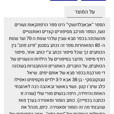
על המוצר
הספר "אבאבלדושקי" הינו ספר הרפתקאות נעורים
נועז, הספר מורכב מסיפורים קצרים ואותנטיים
מהשכונה בכפר סבא שבין שלהי שנות ה-70 ועד שנות
ה- 80 המאוחרות.ספר זה נכתב בסגנון "פינג פונג" בין
הכותבים כך שכל סיפור נכתב ע"י כותב אחר, סיפור
רודף סיפור. מדובר בסיפורים על הילדות והנעורים של
הכותבים, על החברים, האתגרים וההתבגרות בשכונה
די מורכבת בכפר סבא של אותם ימים. שיאל
נובוקובסקי - בן 38 אבא ל-3 ילדים מקסימים ואפילו
כלב שיצ´ו קטן. נשוי באושר ובאהבה רבה לאהובתי
האחת והיחידה, היפה בנשים מורי שלי (שורה זו
נכתבה בכפייה). כותב הומור וסאטירה בערך מאז
שהבנתי מה זה הומור וסאטירה. כיום, מנהל את