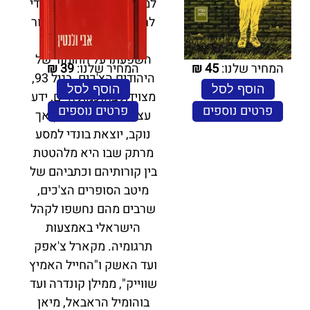
למרות זאת, החליטה בונדי
לחקור את שורשי ההומור
הצ'כי המפורסם ואת
השפעתו על ההומור של
המחיר שלנו:
45
₪
המחיר שלנו:
39
₪
היהודים הצ'כים. בגיל 93,
הוסף לסל
הוסף לסל
מצוידת בחוכמת חיים, ידע
פרטים נוספים
פרטים נוספים
עצום והומור צ'כי דק אך
נוקב, יוצאת בונדי למסע
מרתק שבו היא מלהטטת
בין קורותיהם וכתביהם של
מיטב הסופרים הצ'כים,
שרבים מהם נחשפו לקהל
הישראלי באמצעות
תרגומיה. מקארל צ'אפק
ועד האשק ו"החייל האמיץ
שווייק", ממילן קונדרה ועד
בוהומיל הראבאל, מיאן