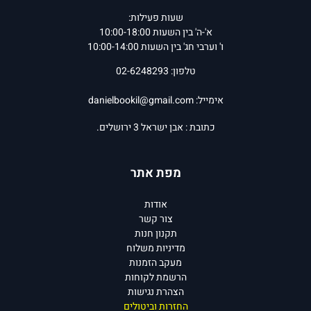
בין ספריה ארבע ביוגרפיות,
שעות פעילות:
מחקרים בתולדות יהודי
א'-ה' בין השעות 10:00-18:00
צ'כיה, ספר בישול ועשרות
ו' וערבי חג' בין השעות 10:00-14:00
תרגומים ממיטב הספרות
טלפון: 02-6248293
הצ'כית. כלת פרס סוקולוב
לעיתונות, פרס יצחק שדה
אימייל:
danielbookil@gmail.com
לספרות צבאית, פרס ראש
כתובת : אבן ישראל 3 ירושלים.
הממשלה לסופרים עבריים
ופרס טשרניחובסקי
מפת אתר
לתרגומי מופת.
אודות
רות בונדי הלכה לעולמה
צור קשר
בנובמבר 2017.
תקנון חנות
מדיניות משלוח
המחיר שלנו:
35
₪
המחיר שלנו:
30
₪
מעקב הזמנות
הוסף לסל
הוסף לסל
הרשמת לקוחות
פרטים נוספים
הצהרת נגישות
פרטים נוספים
החזרות וביטולים