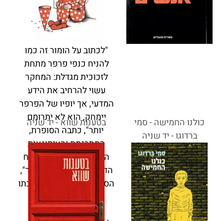
"לכתוב על הומור זה כמו
להניח כנפי פרפר מתחת
לזכוכית מגדלת: המחקר
עשוי להרחיב את הידע
המדעי, אך יופיו של הפרפר
יימחק, הוא לא יתרומם
כולנו החמישה - סמי
בטענות שווא - יד שניה
יותר", כתבה הסופרת,
ברדוגו - יד שניה
המתרגמת והעיתונאית
הנפלאה רות בונדי בפתח
הדבר של "רצינות ההומור",
הספר האחרון שאת כתיבתו
השלימה לפני מותה.