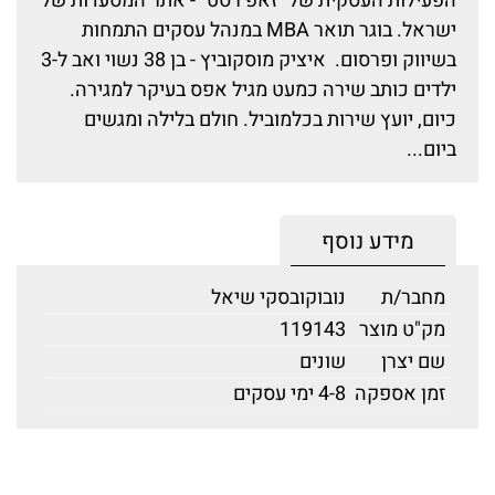
הפעילות העסקית של "זאפ רסט" - אתר המסעדות של
ישראל. בוגר תואר MBA במנהל עסקים התמחות
בשיווק ופרסום. איציק מוסקוביץ - בן 38 נשוי ואב ל-3
ילדים כותב שירה כמעט מגיל אפס בעיקר למגירה.
כיום, יועץ שירות בכלמוביל. חולם בלילה ומגשים
ביום...
מידע נוסף
מחבר/ת
נובוקובסקי שיאל
מק"ט מוצר
119143
שם יצרן
שונים
זמן אספקה
4-8 ימי עסקים