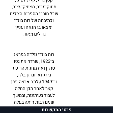
קטן־גדול, קליל־רציני,
מתוק־מריר, מצחיק־עצוב,
שכל חובבי הספרות הצ'כית
וכתיבתה של רות בונדי
ימצאו בו הנאה ועניין
גדולים מאוד.
רות בונדי נולדה בפראג
ב־1923, שרדה את גטו
טרזין ואת מחנות הריכוז
בירקנאו וברגן בלזן,
וב־1949 עלתה ארצה. זמן
קצר לאחר מכן החלה
לעבוד בעיתונות, ובמשך
שנים רבות היתה בעלת
מדור אישי ב"דבר השבוע".
פרטי התקשרות