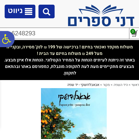
לתפריט
לתוכן
לתפריט
אתר
המרכזי
נגישות
ניווט
0
02-6248293
פ
משלוח מוקפד ואכותי בחינם ! ברכישה של 199
לנק' מסירה, ובקנייה
₪
מעל 249
משלוח בחינם עד הבית !
₪
סר
באתר זה ניתנת לעיתים הנחות על המחיר הקטלוגי. הנחות אלו אינן מבצע.
מבצעים מתקיימים מעת לעת לתקופה מוגבלת, כמפורסם באתר ובהתאם
לתקנון.
נג
ראשי
>
היד השניה
>
מקור
>
אבאבלדושקי - יד שניה