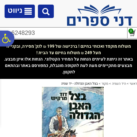
לתפריט
לתוכן
לתפריט
אתר
המרכזי
נגישות
ניווט
0
02-6248293
פ
משלוח מוקפד ואכותי בחינם ! ברכישה של 199
לנק' מסירה, ובקנייה
₪
מעל 249
משלוח בחינם עד הבית !
₪
סר
באתר זה ניתנת לעיתים הנחות על המחיר הקטלוגי. הנחות אלו אינן מבצע.
מבצעים מתקיימים מעת לעת לתקופה מוגבלת, כמפורסם באתר ובהתאם
לתקנון.
נג
ראשי
>
היד השניה
>
מקור
>
בצל האבן הגדולה - יד שניה