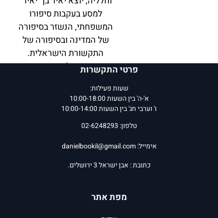
וחלליה, יוצא יאיר בן "יאיר"
למסע בעקבות סיפורו
המשפחתי, הנשזר בסיפורה
של המדינה ובסיפורה של
התקשורת הישראלית.
בשפה קולחת, גדושה
פרטי התקשרות
בהומור, הוא חולף בתחנות
שעות פעילות:
חייו, עד לסגירת המעגל
א'-ה' בין השעות 10:00-18:00
וההכרה במורשתו של אביו
ו' וערבי חג' בין השעות 10:00-14:00
כחלק ממורשת המאבק
טלפון: 02-6248293
להקמת מדינת ישראל.
אימייל:
danielbookil@gmail.com
יאיר שטרן, נולד לאימו רוני
כתובת : אבן ישראל 3 ירושלים.
ברמת גן, ביולי 1942,
חמישה חודשים לאחר רצח
מפת אתר
אביו. נשוי לדסי, אב
לארבעה ילדים וסב לשבעה