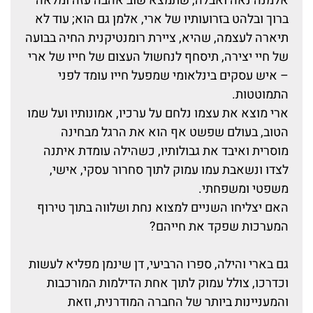
אלמנה נאה ואבלה, שתמצא שוב אהבה עזה ומלאה
ברוך ובלהט בזרועותיו של ארי, אלמן גם הוא; עוד לא
תיארה לעצמה, שהיא, ציירת רומנטיקנית החיה בבועה
של חיי יצירה, תיסחף לנחשול העצום של חייו של ארי
– איש עסקים בינלאומי שמפעל חייו עומד לפני
התמוטטות.
ארי מוצא את עצמו נלחם על ערכיו, אמונותיו ועל שמו
הטוב, בעולם שפשט אף הוא את הרגל מבחינה
מוסרית ואיבד את גבולותיו, כשהילה עומדת איתנה
לצדו ונשאבת עמו עמוק לתוך סחרור עסקי, אישי,
משפטי ומשפחתי.
האם יצליחו השניים למצוא נחת ושלווה בתוך טירוף
המערכות שפקד את חייהם?
גם בארי והילה, ספרו הרביעי, דן שינמן מפליא לעשות
וכדרכו, צולל עמוק לתוך אחת הדילמות המורכבות
והמעניינות ביותר של החברה המודרנית, וזאת