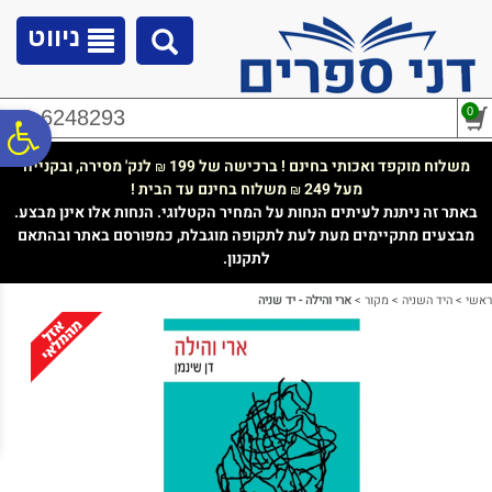
לתפריט
לתוכן
לתפריט
אתר
המרכזי
נגישות
ניווט
0
02-6248293
פ
משלוח מוקפד ואכותי בחינם ! ברכישה של 199
לנק' מסירה, ובקנייה
₪
מעל 249
משלוח בחינם עד הבית !
₪
סר
באתר זה ניתנת לעיתים הנחות על המחיר הקטלוגי. הנחות אלו אינן מבצע.
מבצעים מתקיימים מעת לעת לתקופה מוגבלת, כמפורסם באתר ובהתאם
לתקנון.
נג
ראשי
>
היד השניה
>
מקור
>
ארי והילה - יד שניה