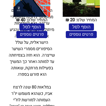
שטרן בעיתונות ובעולם
התקשורת, עבר מדיווחים
ממשחקי כדורגל לתפקידי
המחיר שלנו:
20
₪
המחיר שלנו:
40
₪
עריכה, יצא לשליחות
הוסף לסל
הוסף לסל
מיתולוגית בוושינגטון והגיע
פרטים נוספים
פרטים נוספים
אף לניהול הטלוויזיה
הישראלית, על שלל
הסיפורים מסמרי השיער
שייצרה. הוא חזה בצמיחתה
עד למותה ואחר כך המשיך
בפעילות מרתקת, שאותה
הוא פורש בספרו.
במלאות 80 שנה לרצח
אביו, כשהוא משמש יו"ר
העמותה למורשת לח"י