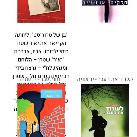
"בן של טרוריסט", ליוותה
הקריאה את יאיר שטרן
בימי ילדותו. אביו, אברהם
"יאיר" שטרן – הלוחם
ומנהיג לח"י – נרצח בידי
הבריטים בטרם נולד. שטרן
לשרוד את העבר - יד שניה
רוחות עבר - יד שניה
גדל בצלה של המחתרת,
בימים של הדרה ועוינות
כלפי מורשת אביו, כאשר
הממסד כולו ביקש למחות
כל זכר ממנו.
עקב בצד אגודל השתלב