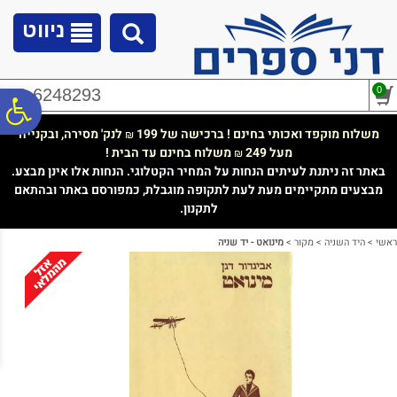
לתפריט
לתוכן
לתפריט
אתר
המרכזי
נגישות
ניווט
0
02-6248293
פ
משלוח מוקפד ואכותי בחינם ! ברכישה של 199
לנק' מסירה, ובקנייה
₪
מעל 249
משלוח בחינם עד הבית !
₪
סר
באתר זה ניתנת לעיתים הנחות על המחיר הקטלוגי. הנחות אלו אינן מבצע.
מבצעים מתקיימים מעת לעת לתקופה מוגבלת, כמפורסם באתר ובהתאם
לתקנון.
נג
ראשי
>
היד השניה
>
מקור
>
מינואט - יד שניה