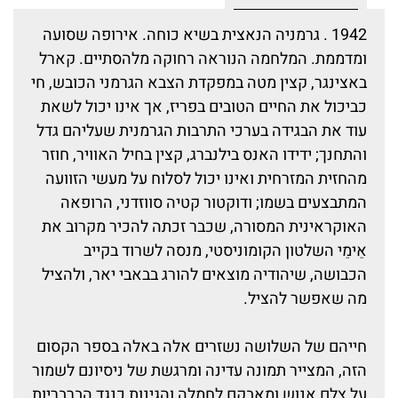
1942 . גרמניה הנאצית בשיא כוחה. אירופה שסועה
ומדממת. המלחמה הנוראה רחוקה מלהסתיים. קארל
באצינגר, קצין מטה במפקדת הצבא הגרמני הכובש, חי
כביכול את החיים הטובים בפריז, אך אינו יכול לשאת
עוד את הבגידה בערכי התרבות הגרמנית שעליהם גדל
והתחנך; ידידו האנס בילנברג, קצין בחיל האוויר, חוזר
מהחזית המזרחית ואינו יכול לסלוח על מעשי הזוועה
המתבצעים בשמו; ודוקטור קטיה סווזדני, הרופאה
האוקראינית המסורה, שכבר זכתה להכיר מקרוב את
אֵימֵי השלטון הקומוניסטי, מנסה לשרוד בקייב
הכבושה, שיהודיה מוצאים להורג בבאבי יאר, ולהציל
מה שאפשר להציל.
חייהם של השלושה נשזרים אלה באלה בספר הקסום
הזה, המצייר תמונה עדינה ומרגשת של ניסיונם לשמור
על צלם אנוש ומאבקם לחמלה והגינות כנגד הברבריות