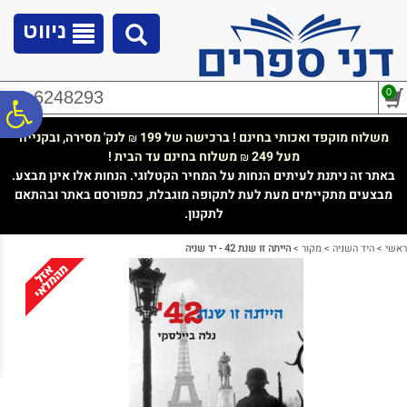
לתפריט
לתוכן
לתפריט
אתר
המרכזי
נגישות
ניווט
0
02-6248293
פ
משלוח מוקפד ואכותי בחינם ! ברכישה של 199
לנק' מסירה, ובקנייה
₪
מעל 249
משלוח בחינם עד הבית !
₪
סר
באתר זה ניתנת לעיתים הנחות על המחיר הקטלוגי. הנחות אלו אינן מבצע.
מבצעים מתקיימים מעת לעת לתקופה מוגבלת, כמפורסם באתר ובהתאם
לתקנון.
נג
ראשי
>
היד השניה
>
מקור
>
הייתה זו שנת 42 - יד שניה