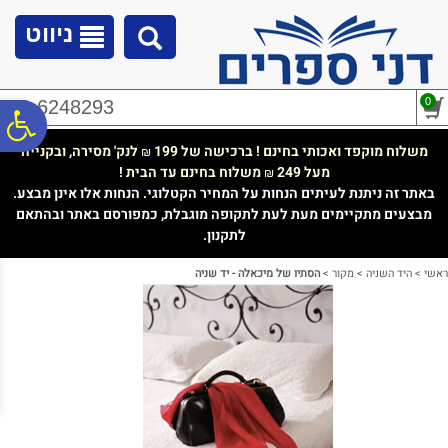
לתפריט
לתוכן
לתפריט
אתר
המרכזי
נגישות
ניווט
0
02-6248293
פ
משלוח מוקפד ואכותי בחינם ! ברכישה של 199
לנק' מסירה, ובקנייה
₪
מעל 249
משלוח בחינם עד הבית !
₪
סר
באתר זה ניתנת לעיתים הנחות על המחיר הקטלוגי. הנחות אלו אינן מבצע.
מבצעים מתקיימים מעת לעת לתקופה מוגבלת, כמפורסם באתר ובהתאם
לתקנון.
נג
ראשי
>
היד השניה
>
מקור
>
הסתיו של מיכאלה - יד שניה