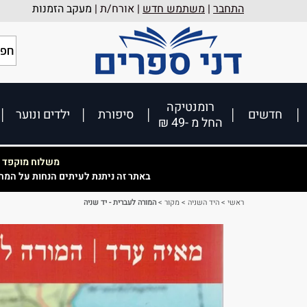
התחבר
|
משתמש חדש
| אורח/ת |
מעקב הזמנות
רומנטיקה
חדשים
סיפורת
ילדים ונוער
החל מ -49 ₪
משלוח מוקפד וא
באתר זה ניתנת לעיתים הנחות על המח
ראשי
>
היד השניה
>
מקור
>
המורה לעברית - יד שניה