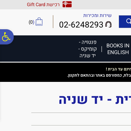
לתפריט
לתוכן
לתפריט
רכישת Gift Card
אתר
המרכזי
נגישות
שירות ומכירות
)
0
(
02-6248293
פ
פנטזיה -
BOOKS IN
קומיקס -
ENGLISH
סר
יד שניה
נם עד הבית !
נג
בלת, כמפורסם באתר ובהתאם לתקנון.
ת - יד שניה