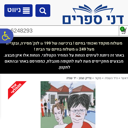
לתפריט
לתוכן
לתפריט
אתר
המרכזי
נגישות
ניווט
0
02-6248293
פ
משלוח מוקפד ואכותי בחינם ! ברכישה של 199
לנק' מסירה, ובקנייה
₪
מעל 249
משלוח בחינם עד הבית !
₪
סר
באתר זה ניתנת לעיתים הנחות על המחיר הקטלוגי. הנחות אלו אינן מבצע.
מבצעים מתקיימים מעת לעת לתקופה מוגבלת, כמפורסם באתר ובהתאם
לתקנון.
נג
ראשי
>
היד השניה
>
מקור
>
צדיק נעזב - יד שניה