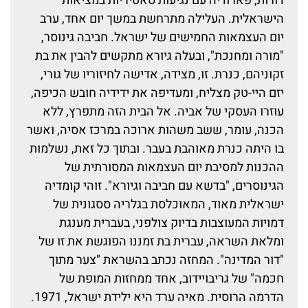
דורות, פארודיה עם נגיעות סאטיריות במציאות
הישראלית. העלילה מתרחשת במשך יום אחד, ערב
יום העצמאות החמישים של ישראל. חביבה גינוסר,
"מורה ומחנכת", ובעלה גיורא מתקשים להבין את בת
זקוניהם, כנרת. זו, מצידה, אדישה לחיזוריו של גורי,
יזם היי-טק מצליח, ומעדיפה את ידידיה חובש הכיפה,
עוזרו העסקי של אביה. אל הבית הזה מתפרץ, ללא
הכנה, עומר, ששב משהות ארוכה במרכז אסיה, ואשר
בו היתה כנרת מאוהבת בעבר. ובתוך כל זאת, נשלמות
ההכנות למסיבת יום העצמאות המסורתית של
הגינוסרים, "בדשא עם חביבה וגיורא". זוהי קומדיה
ישראלית מאוד, המאוכלסת בגלריה ססגונית של
דמויות המעוצבות בדיוק צולפני, בעברית מענגת
ומלאת השראה, עברית בת זמננו הפוגשת את זו של
"דור המדינה". המחזה נכתב בהשראת "צער מתוך
חכמה" של גריבויידוב, אחד ממחזות המופת של
הדרמה הרוסית. מאיה ערד היא ילידת ישראל, 1971.