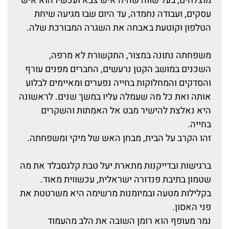
מוצלחים, בעל שווה שהיה איש צבא ועכשיו הוא איש
עסקים, ועבודה נחמדה, עד היום שבו מגיעה שיחת
הטלפון וקוטעת באבחה את השגרה המבורכת שלה.
משפחתה נתונה במצור, התקשורת לא מרפה,
השכנים במושב הקטן נרעשים, החברים מפנים עורף
והסדקים והמחלוקות בחייה נפערים ומאיימים לבלוע
אותה ואת כל מה שעמלה עליו במשך שנים. לראשונה
היא נאלצת להישיר מבט אל האמִתות והשקרים
בחייה.
זהו הקרב על הבית, מבחן האש של מיקי ומשפחתה.
ברגישות ובדייקנות מתארת יעל טבת קלגסבלד את מה
שטמון בתיבת פנדורה ישראלית, עכשווית מאוד.
בקלילות מטעה ובמיומנות מרשימה היא משרטטת את
פני האסון.
נמר מעופף הוא רומן השובה את הלב מהעמוד