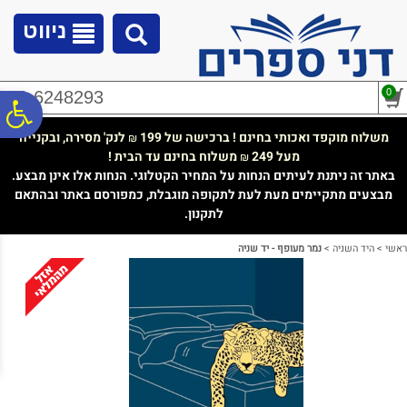
לתפריט
לתוכן
לתפריט
אתר
המרכזי
נגישות
ניווט
0
02-6248293
פ
משלוח מוקפד ואכותי בחינם ! ברכישה של 199
לנק' מסירה, ובקנייה
₪
מעל 249
משלוח בחינם עד הבית !
₪
סר
באתר זה ניתנת לעיתים הנחות על המחיר הקטלוגי. הנחות אלו אינן מבצע.
מבצעים מתקיימים מעת לעת לתקופה מוגבלת, כמפורסם באתר ובהתאם
לתקנון.
נג
ראשי
>
היד השניה
>
נמר מעופף - יד שניה