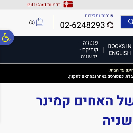
לתפריט
לתוכן
לתפריט
רכישת Gift Card
אתר
המרכזי
נגישות
שירות ומכירות
)
0
(
02-6248293
פ
פנטזיה -
BOOKS IN
קומיקס -
ENGLISH
סר
יד שניה
נם עד הבית !
נג
בלת, כמפורסם באתר ובהתאם לתקנון.
ל האחים קמינר
 שניה