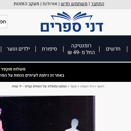
התחבר
|
משתמש חדש
| אורח/ת |
מעקב הזמנות
רומנטיקה
חדשים
סיפורת
ילדים ונוער
החל מ -49 ₪
משלוח מוקפד וא
באתר זה ניתנת לעיתים הנחות על המח
ראשי
>
היד השניה
>
מקור
>
המסע המופלא של האחים קמינר - יד שניה