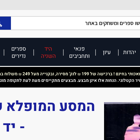
פנאי
היד
ספרים
יהדות
עיון
ותחביבים
השניה
נדירים
כותי בחינם ! ברכישה של 199
לנק' מסירה, ובקנייה מעל 249
משלוח בחי
₪
₪
יר הקטלוגי. הנחות אלו אינן מבצע. מבצעים מתקיימים מעת לעת לתקופה מוג
המסע המופלא ש
- יד