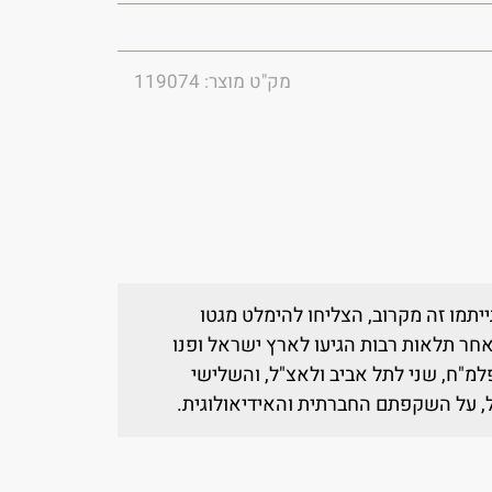
מק"ט מוצר: 119074
צעירים (בני 17-22), שהתייתמו זה מקרוב, הצליחו להימלט מגטו
בזמן המרד היהודי בפסח 1943. לאחר תלאות רבות הגיעו לארץ ישראל ופנו
למ"ח, שני לתל אביב ולאצ"ל, והשלישי
ול, על השקפתם החברתית והאידיאולוגית.