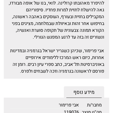
להיפרד מאהובתו קרולינה. לואי, בנו של אופה מבורדו,
גאה להישלח לחזית למרות פחדיו. סיפוריהם
המקבילים בחזית ובעורף, העוסקים באהבה ראשונה,
בחיפוש אחר זהוּת ובאיוולת שבמלחמה, מציגים בפני
הקורא תמונה צבעונית של תקופה סוערת ואנשיה,
ונשזרים זה בזה עד לרגע המפגש הגורלי.
אבי פרימור, שכיהן כשגריר ישראל בגרמניה ובמדינות
אחרות, כיום ראש המרכז ללימודים אירופיים
באוניברסיטת תל־אביב, כתב ספרי עיון רבים. רומן זה
פורסם לראשונה בגרמניה וזכה לשבחים ולפרס.
מידע נוסף
מחבר/ת
אבי פרימור
מק"ט מוצר
119076