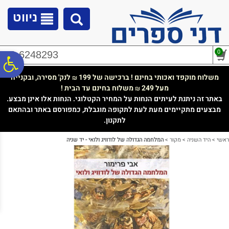
לתפריט
לתוכן
לתפריט
אתר
המרכזי
נגישות
ניווט
0
02-6248293
פ
משלוח מוקפד ואכותי בחינם ! ברכישה של 199
לנק' מסירה, ובקנייה
₪
מעל 249
משלוח בחינם עד הבית !
₪
סר
באתר זה ניתנת לעיתים הנחות על המחיר הקטלוגי. הנחות אלו אינן מבצע.
מבצעים מתקיימים מעת לעת לתקופה מוגבלת, כמפורסם באתר ובהתאם
לתקנון.
נג
ראשי
>
היד השניה
>
מקור
>
המלחמה הגדולה של לודוויג ולואי - יד שניה