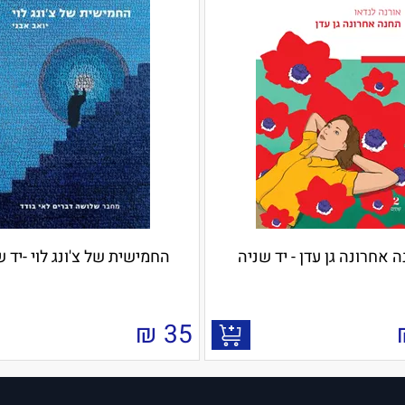
 אחרונה גן עדן - יד שניה
החמישית של צ'ונג לוי -יד ש
₪
35