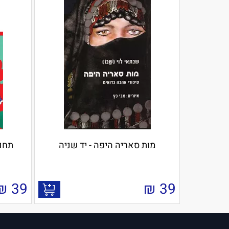
מות סאריה היפה - יד שניה
תחנה
₪
39
₪
39