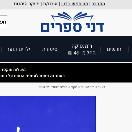
התחבר
|
משתמש חדש
| אורח/ת |
מעקב הזמנות
רומנטיקה
חדשים
סיפורת
ילדים ונוער
החל מ -49 ₪
משלוח מוקפד וא
באתר זה ניתנת לעיתים הנחות על המח
ראשי
>
היד השניה
>
מקור
>
הכלב היהודי - יד שניה