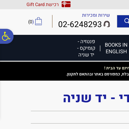
לתפריט
לתוכן
לתפריט
רכישת Gift Card
אתר
המרכזי
נגישות
שירות ומכירות
)
0
(
02-6248293
פ
פנטזיה -
BOOKS IN
קומיקס -
ENGLISH
סר
יד שניה
נם עד הבית !
נג
בלת, כמפורסם באתר ובהתאם לתקנון.
י - יד שניה