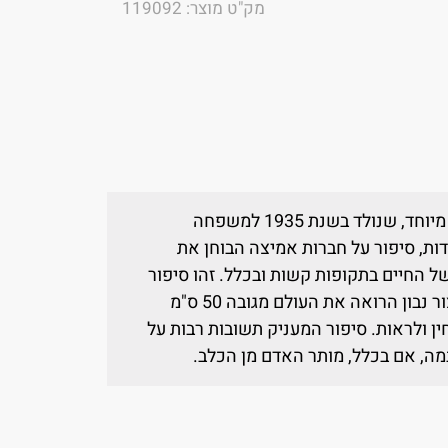
מק"ט מוצר: 119092
הכלב היהודי הוא סיפורו של כורש, כלב מיוחד, שנולד בשנת 1935 למשפחה
רדות, סיפור על חברות אמיצה הבוחן את
החיים בתקופות קשות ובכלל. זהו סיפור
המסופר מפי הכלב, מנקודת מבטו של יצור נבון הרואה את העולם מגובה 50 ס"מ
ן ולראות. סיפור המעניק תשובות רבות על
מה, אם בכלל, מותר האדם מן הכלב.