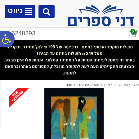
לתפריט
לתוכן
לתפריט
אתר
המרכזי
נגישות
ניווט
0
02-6248293
פ
משלוח מוקפד ואכותי בחינם ! ברכישה של 199
לנק' מסירה, ובקנייה
₪
מעל 249
משלוח בחינם עד הבית !
₪
סר
באתר זה ניתנת לעיתים הנחות על המחיר הקטלוגי. הנחות אלו אינן מבצע.
מבצעים מתקיימים מעת לעת לתקופה מוגבלת, כמפורסם באתר ובהתאם
לתקנון.
נג
ראשי
>
היד השניה
>
מקור
>
סוגרים את הים - יד שניה