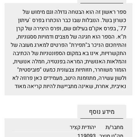
ספר ראשון זה הוא הבטחה גדולה וגם מימוש של
כשרון בשל. הנובלות שבו כבר הוכתרו בפרס `עיתון
77`, בפרס אקו"ם בעילום שם, ופרס היצירה של קרן
ת"א. הספר הוא חגיגה של מצבים ודמויות ססגוניות,
והתיחכום הניכר ב"תפירת" הפרטים למארג מעובה של
התקשרויות, אינו בא במקום הספונטניות של הכתיבה
והמלאות האנושית; המראה בפנטזיה, חמלה אנושית,
הומור משוחרר, חזותיות צבעונית כמעט "פוביסטית"
ולשון עשירה, מתוזמנת היטב, מעמידים כאן פרוזה לא
נאיבית, אחרת, שאינה מתביישת להיות קריאה מאוד
מידע נוסף
מחבר/ת
יהודית קציר
מק"ט מוצר
119093