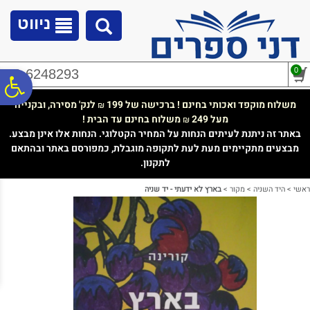
לתפריט
לתוכן
לתפריט
אתר
המרכזי
נגישות
ניווט
0
02-6248293
פ
משלוח מוקפד ואכותי בחינם ! ברכישה של 199
לנק' מסירה, ובקנייה
₪
מעל 249
משלוח בחינם עד הבית !
₪
סר
באתר זה ניתנת לעיתים הנחות על המחיר הקטלוגי. הנחות אלו אינן מבצע.
מבצעים מתקיימים מעת לעת לתקופה מוגבלת, כמפורסם באתר ובהתאם
לתקנון.
נג
ראשי
>
היד השניה
>
מקור
>
בארץ לא ידעתי - יד שניה