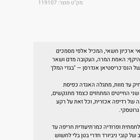
מק"ט מוצר: 119107
י ארכיון חשאי, המכיל אלפי מסמכים
והיקף: האמת המרה, העקובה מדם ושאר
ל הנס־כריסטיאן אנדרסן — "בגדי המלך
חיק עד מוות, מתגלה האגדה כפיסת
שני החייטים המתחזים כצמד מתנקשים,
ה של רדיפה אכזרית, וכל זאת על רקע
גרוטסקי.
חמתית ופרודיה כמו־תיעודית חריפה עד
של קובי ניביורד חדרי בטן בלי לחשוש