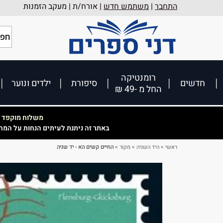
התחבר
|
משתמש חדש
| אורח/ת |
מעקב הזמנות
רומנטיקה
חדשים
סיפורת
ילדים ונוער
החל מ -49 ₪
משלוח מוקפד וא
באתר זה ניתנת לעיתים הנחות על המח
ראשי
>
היד השניה
>
מקור
>
החיים קשים הא - יד שניה