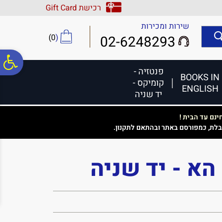
לתפריט
לתוכן
לתפריט
רכישת Gift Card
אתר
המרכזי
נגישות
שירות ומכירות
)
0
(
02-6248293
פ
פנטזיה -
BOOKS IN
קומיקס -
ENGLISH
סר
יד שניה
נם עד הבית !
נג
בלת, כמפורסם באתר ובהתאם לתקנון.
הא - יד שניה