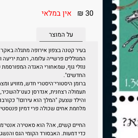
30 ₪
אין במלאי
על המוצר
בעיר קטנה בצפון אירופה מתגלה באקרא
המגוללים פרשייה עלומה, רחבת יריעה 
נוזלי גוף, שמאחורי האגדה המפורסמת ש
החדשים".
ברומן היסטורי־היסטרי חדש, מזוויע ומצ
תעמולה רצחנית, אנדרסן כעט־להשכיר, 
והילד שצעק "המלך הוא עירום!" כקורבנ
מלחמת אחים שכולה פרי דמיון פנטסטי 
החיים קשים, אה? הוא סאטירה אנטי־מל
כדי דמעות. האבסורד הקומי הגס והנשגב 