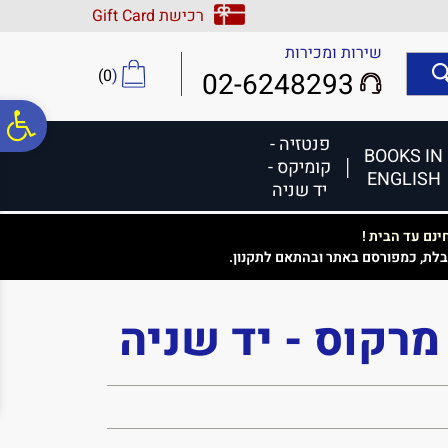
לתפריט
לתוכן
לתפריט
רכישת Gift Card
אתר
המרכזי
נגישות
שירות ומכירות
)
0
(
02-6248293
פ
פנטזיה -
BOOKS IN
קומיקס -
ENGLISH
סר
יד שניה
נם עד הבית !
נג
בלת, כמפורסם באתר ובהתאם לתקנון.
 מרקוס - יד שניה