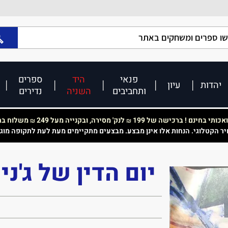
פנאי
היד
ספרים
יהדות
עיון
ותחביבים
השניה
נדירים
כותי בחינם ! ברכישה של 199
לנק' מסירה, ובקנייה מעל 249
משלוח בחי
₪
₪
יר הקטלוגי. הנחות אלו אינן מבצע. מבצעים מתקיימים מעת לעת לתקופה מוג
יום הדין של ג'ני