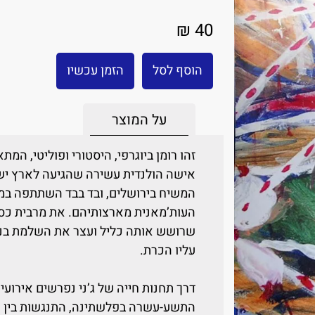
40 ₪
הוסף לסל
הזמן עכשיו
על המוצר
זהו רומן ביוגרפי, היסטורי ופוליטי, המת
המשיח בירושלים, ובד בבד השתתפה במר
העות’מאנית מארצותיהם. את מרבית כס
שרושש אותה כליל ועצר את השלמת בניי
עליו הכרת.
דרך תחנות חייה של ג’ני נפרשים אירוע
התשע-עשרה בפלשתינה, התנגשות בין אמ