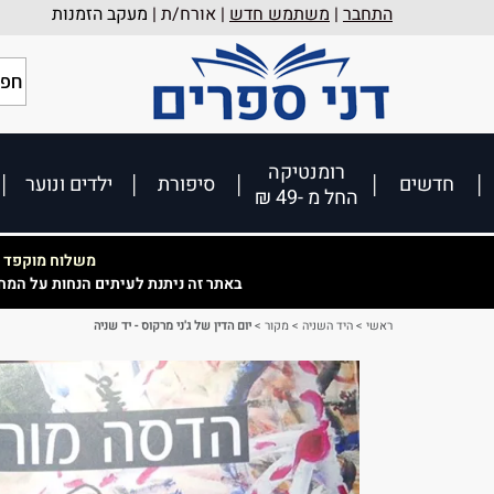
התחבר
|
משתמש חדש
| אורח/ת |
מעקב הזמנות
רומנטיקה
חדשים
סיפורת
ילדים ונוער
החל מ -49 ₪
משלוח מוקפד וא
באתר זה ניתנת לעיתים הנחות על המח
ראשי
>
היד השניה
>
מקור
>
יום הדין של ג'ני מרקוס - יד שניה