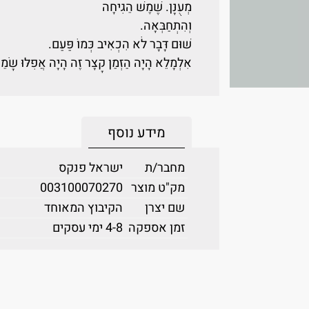
מְעֻנָּן. שֶׁמֶשׁ הֵגִיחָה
וְהִתְחַבְּאָה.
שׁוּם דָּבָר לֹא הִכְאִיב כְּמוֹ פַּעַם.
אִלְמָלֵא הָיָה הַזְּמַן קָצָר זֶה הָיָה אֲפִלּוּ שָׂמֵח
מידע נוסף
מחבר/ת
ישראל פנקס
מק"ט מוצר
003100070270
שם יצרן
הקיבוץ המאוחד
זמן אספקה
4-8 ימי עסקים