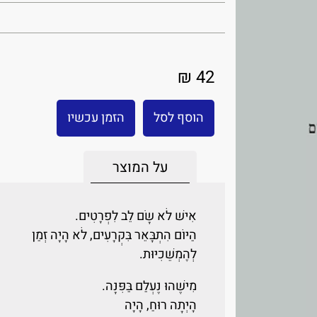
42 ₪
הוסף לסל
הזמן עכשיו
על המוצר
אִישׁ לֹא שָׂם לֵב לִפְרָטִים.
הַיּוֹם הִתְבָּאֵר בִּקְרָעִים, לֹא הָיָה זְמַן
לְהֶמְשֵׁכִיּוּת.
מִישֶׁהוּ נֶעְלַם בַּפִּנָּה.
הָיְתָה רוּחַ, הָיָה