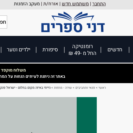
התחבר
|
משתמש חדש
| אורח/ת |
מעקב הזמנות
רומנטיקה
חדשים
סיפורת
ילדים ונוער
החל מ -49 ₪
משלוח מוקפד וא
באתר זה ניתנת לעיתים הנחות על המח
ראשי
>
פנאי ותחביבים
>
שירה - מחזות
>
הייתי באיזה מקום בחלום - ישראל פנק