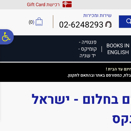
לתפריט
לתוכן
לתפריט
רכישת Gift Card
אתר
המרכזי
נגישות
שירות ומכירות
)
0
(
02-6248293
פ
פנטזיה -
BOOKS IN
קומיקס -
ENGLISH
סר
יד שניה
נם עד הבית !
נג
בלת, כמפורסם באתר ובהתאם לתקנון.
ם בחלום - ישראל
קס