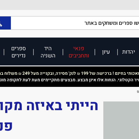
פנאי
היד
ספרים
יהדות
עיון
ותחביבים
השניה
נדירים
כותי בחינם ! ברכישה של 199
לנק' מסירה, ובקנייה מעל 249
משלוח בחי
₪
₪
יר הקטלוגי. הנחות אלו אינן מבצע. מבצעים מתקיימים מעת לעת לתקופה מוג
ס
הייתי באיזה מקו
פנ