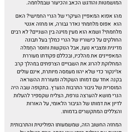
המושמטות והודגש הכאב והכיעור שבמלחמה.
מהו אפוא המאפיין העיקרי של הנרי החמישי? האם
הוא אפוס מלחמתי נאדר גבורה, או מחזה אנטי
מלחמתי? ושמא הוא מעין מזיגה בין השניים? לא רבים
החולקים על כישוריו של הנרי כמלך בעל תבונה
מדינית ומצביא נועז, אבל הנוקשות וחוסר החֶמלה
המאפיינים את מהלכיו, ובכללם פקודתו מעוררת
המחלוקת להרוג את השבויים הצרפתים במהלך קרב
אז'ינקוּר כדי שלא יהוו מעמסה מיותרת, אינם עולים
בקנה אחד עם דמותו השקולה ומעוררת ההשראה
המוסרית של גיבור התרבות הנערץ. בתקופה שבה היה
הנרי מושא להערצה גורפת, הצליח שקספיר להעלות
לדיון את דמותו של הגיבור הלאומי, על האורות
והצללים המתקשרים בדמותו.
המחזה החשוב הזה, שמשמעותו הפוליטית והתרבותית