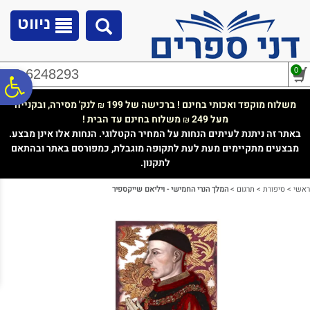
לתפריט
לתוכן
לתפריט
אתר
המרכזי
נגישות
ניווט
0
02-6248293
פ
משלוח מוקפד ואכותי בחינם ! ברכישה של 199
לנק' מסירה, ובקנייה
₪
מעל 249
משלוח בחינם עד הבית !
₪
סר
באתר זה ניתנת לעיתים הנחות על המחיר הקטלוגי. הנחות אלו אינן מבצע.
מבצעים מתקיימים מעת לעת לתקופה מוגבלת, כמפורסם באתר ובהתאם
לתקנון.
נג
ראשי
>
סיפורת
>
תרגום
>
המלך הנרי החמישי - ויליאם שייקספיר