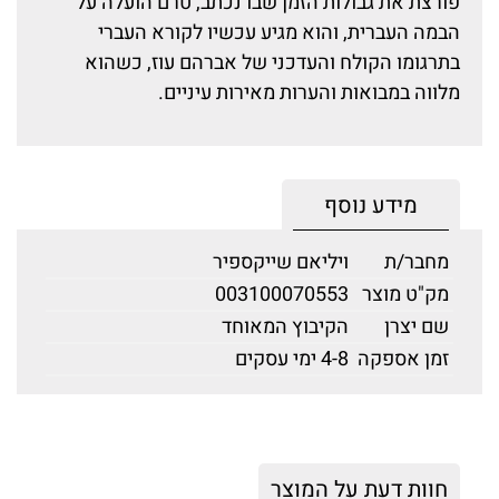
פורצת את גבולות הזמן שבו נכתב, טרם הועלה על
הבמה העברית, והוא מגיע עכשיו לקורא העברי
בתרגומו הקולח והעדכני של אברהם עוז, כשהוא
מלווה במבואות והערות מאירות עיניים.
מידע נוסף
מחבר/ת
ויליאם שייקספיר
מק"ט מוצר
003100070553
שם יצרן
הקיבוץ המאוחד
זמן אספקה
4-8 ימי עסקים
חוות דעת על המוצר