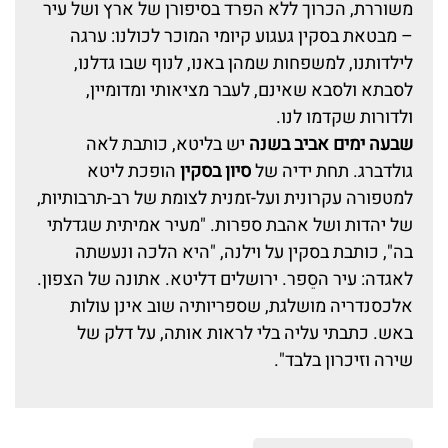
משוררת, הכרוך ללא הפרד בסיפורן של ארץ ושל עיר
– מבטאת בסקין געגוע קיומי המוכר לכולנו: ערגה
לילדותנו, למשפחות שמהן באנו, לנוף שבו גדלנו,
לסבתא ולסבא שאינם, לעבר מציאותי ומדומיין,
ולדורות שקדמו לנו.
שבעה ימים אביב בשנה
יש בליטא, כותבת לאה
גולדברג. תחת ידיה של
סיון בסקין
הופכת ליטא
למטפורה עקרונית ועל-זמנית לצומת של רב-תרבותיות,
של יהדות ושל אהבת ספרות. "מעיר אמיתית שגדלתי
בה", כותבת בסקין על וילנה, "היא הלכה ונעשתה
לאגדה: עיר הסֵפר. ירושלים דליטא. אתונה של הצפון.
אלכסנדריה מושלגת, שספריותיה שוב אינן עולות
באש. כתבתי עליה בלי לראות אותה, על דלק של
שירה וזיכרון בלבד".