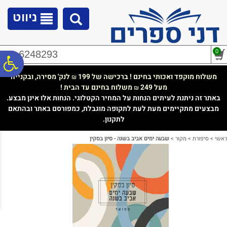
לתפריט
לתוכן
לתפריט
אתר
המרכזי
נגישות
ניווט
0
02-6248293
פ
משלוח מוקפד ואכותי בחינם ! ברכישה של 199
לנק' מסירה, ובקנייה
₪
מעל 249
משלוח בחינם עד הבית !
₪
סר
באתר זה ניתנת לעיתים הנחות על המחיר הקטלוגי. הנחות אלו אינן מבצע.
מבצעים מתקיימים מעת לעת לתקופה מוגבלת, כמפורסם באתר ובהתאם
לתקנון.
נג
ראשי
>
סיפורת
>
מקור
>
שבעה ימים אביב בשנה - סיון בסקין