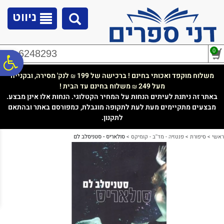
לתפריט
לתוכן
לתפריט
אתר
המרכזי
נגישות
ניווט
0
02-6248293
פ
משלוח מוקפד ואכותי בחינם ! ברכישה של 199
לנק' מסירה, ובקנייה
₪
מעל 249
משלוח בחינם עד הבית !
₪
סר
באתר זה ניתנת לעיתים הנחות על המחיר הקטלוגי. הנחות אלו אינן מבצע.
מבצעים מתקיימים מעת לעת לתקופה מוגבלת, כמפורסם באתר ובהתאם
לתקנון.
נג
ראשי
>
סיפורת
>
פנטזיה - מד''ב - קומיקס
>
סולאריס - סטניסלב לם