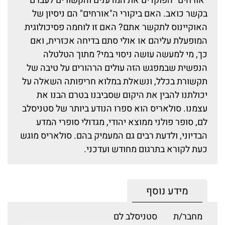
"אורחים" הפוקדים את המדענים והקשורים לעברם
בקשר כואב. האם ביקורי ה"אורחים" הם ניסיון של
האוקיינוס לתקשר אתם? האם זו לוחמה פסיכולוגית
המופעלת עליהם או אולי סתם בדיחה אכזרית, ואם
כך, מי למעשה עושה ניסוי במי? מתוך הטלטלה
הנפשית שבמפגש הזה עולים הרהורים על טיבה של
תקשורת בכלל, ונשאלת במלוא חריפותה השאלה על
יכולתנו להבין את היקום שסביבנו בטרם הבנו את
עצמנו. סולאריס הוא ספרו הנודע ביותר של סטניסלב
לם, סופר פולני ממוצא יהודי, מגדולי סופרי המדע
הבדיוני, ולדעת רבים גם המעמיק בהם. סולאריס מוגש
כעת לקורא בתרגום מחודש ועדכני.
מידע נוסף
מחבר/ת
סטניסלב לם