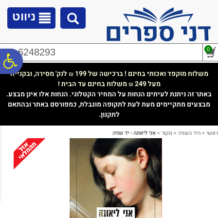
לתפריט
לתוכן
לתפריט
אתר
המרכזי
נגישות
ניווט
0
02-6248293
פ
משלוח מוקפד ואכותי בחינם ! ברכישה של 199
לנק' מסירה, ובקנייה
₪
מעל 249
משלוח בחינם עד הבית !
₪
סר
באתר זה ניתנת לעיתים הנחות על המחיר הקטלוגי. הנחות אלו אינן מבצע.
מבצעים מתקיימים מעת לעת לתקופה מוגבלת, כמפורסם באתר ובהתאם
לתקנון.
נג
ראשי
>
היד השניה
>
מקור
>
אני ליאונה - יד שניה