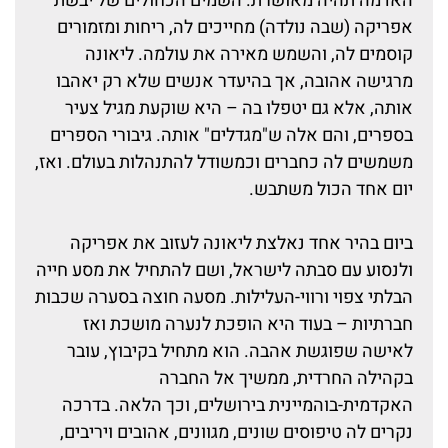
האדמה תהיה מאושרת. השמים הכחולים של יבשת
אפריקה (שבה נולדה) מחייכים לה, ריחות ומזמורים
קוסמים לה, והשמש מאירה את עולמה. ליאונה
מרגישה אהובה, אך בהיעדר אנשים שלא רק יאהבו
אותה, אלא גם יטפלו בה – היא שוקעת מגיל צעיר
בספרים, והם אלה ש"מגדלים" אותה. גיבורי הספרים
משמשים לה כחברים וכמשודל להתנהלות בעולם. ואז,
יום אחד הכול משתבש.
ביום בהיר אחד נאלצת ליאונה לעזוב את אפריקה
ולנסוע עם סבתה לישראל, ושם להתחיל את מסע חייה
הבלתי צפוי ורווי-העלילות. מסעה חוצה בסערה שכבות
חברתיות – בעוד היא הופכת לנערה מושכת ואז
לאישה שפוגשת אהבה. הוא מתחיל בקיבוץ, עובר
בקהילה החרדית, ממשיך אל החברה
האקדמית-בוהמיינית בירושלים, וכך הלאה. בדרכה
נקרים לה טיפוסים שונים, מגוונים, אהובים ויריבים,