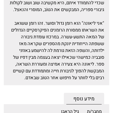
שכדי להתמודד איתם, היא מקשיבה שוב ושוב לקולות
גיבורי ספריה, המבקשים את הטוֹב, המוסרי והנאצל.
"אני ליאונה" הוא רומן גדול וסוער. זהו רומן ששואב
את השראתו ממסורת הרומנים הפיקרסקיים הגדולים
של המאה התשע-עשרה. במרכזו עומדת גיבורה
ששפתה הייחודית יונקת מהספרים שקראה מאז
ילדותה, והשפה הזאת גורמת לה להישמע באוזני
סובביה כמישהי שכאילו יצאה בעצמה מבין דפיו של
ספר. ליאונה היא צעירה אמיצה ומעוררת השראה,
המבקשת להפוך לגיבורת חייה ומתמודדת עם קשיים
רבים בלי לוותר על חיפוש אחר הטוֹב שבאדם.
מידע נוסף
מחבר/ת
גיל הראבן