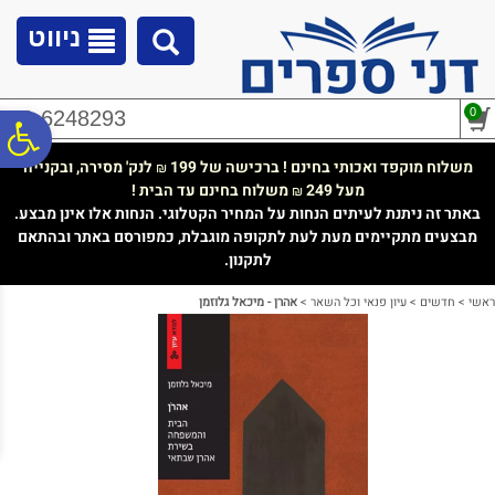
לתפריט
לתוכן
לתפריט
אתר
המרכזי
נגישות
ניווט
0
02-6248293
פ
משלוח מוקפד ואכותי בחינם ! ברכישה של 199
לנק' מסירה, ובקנייה
₪
מעל 249
משלוח בחינם עד הבית !
₪
סר
באתר זה ניתנת לעיתים הנחות על המחיר הקטלוגי. הנחות אלו אינן מבצע.
מבצעים מתקיימים מעת לעת לתקופה מוגבלת, כמפורסם באתר ובהתאם
לתקנון.
נג
ראשי
>
חדשים
>
עיון פנאי וכל השאר
>
אהרן - מיכאל גלוזמן