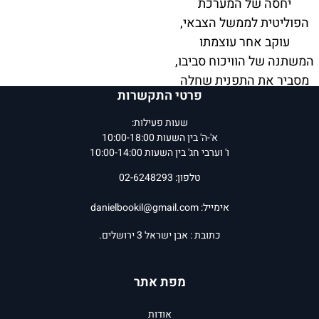
יחסה של המערכת
הפוליטית לממשל הצבאי,
עוקב אחר עוצמתו
המשתנה של הוויכוח סביבו,
מסביר את התפנית שחלה
פרטי התקשרות
ביחס אליו בעקבות הטבח
בכפר קאסם באוקטובר
שעות פעילות:
1956 וגם את התעצמות
א'-ה' בין השעות 10:00-18:00
ו' וערבי חג' בין השעות 10:00-14:00
המחאה נגדו במחצית
הראשונה של שנות
טלפון: 02-6248293
השישים. הספר מבקש בין
אימייל:
danielbookil@gmail.com
השאר להשיב על השאלה
אם החלטת ממשלתו של לוי
כתובת : אבן ישראל 3 ירושלים.
אשכול לבטל את הממשל
הצבאי בדצמבר 1966 נבעה
מפת אתר
ממאבק המתנגדים, או
שמא מן ההכרה שהממשל
אודות