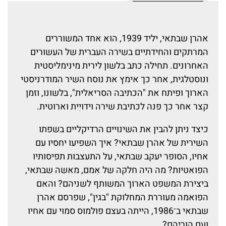
אהרן שבתאי, יליד 1939, הוא אחד המשוררים
המרתקים והחידתיים בשירה העברית של העשורים
האחרונים. תחילה כתב בלשון לירית מינימליסטית
ונוסטלגית, אחר כך אימץ את נוסח השיר המודרניסטי
הארוך ופיתח את "הכתיבה הסריאלית", בלשונו, וזמן
קצר אחר כך פנה לכתיבת שירה וידויִית וארוטית.
כיצד ניתן להבין את השינויים הרדיקליים בשפתו
השירית של אהרן שבתאי? איך השפיעו יחסיו עם
אחיו, הסופר יעקב שבתאי, על התעצבות תפיסותיו
הפואטיות? מה היה חלקה של אִמם, מאשה שבתאי,
ביצירת המשפט הארוך המשותף לשניהם? והאם
הפואמה מעוררת המחלוקת "בגין", שפרסם אהרן
שבתאי ב־1986, הייתה בעצם פולמוס סמוי עם אחיו
ועם הוריהם?