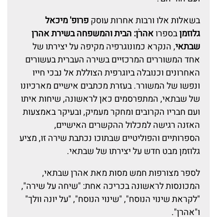
בשאלות אלו ורבות אחרות עוסק
פרופ' מיכאל
גלוזמן
בספרו
אהרֹן: הבית והמשפחה בשירת אהרן
שבתאי
, הנקרא כמונוגרפיה מקיפה על יצירתו של
אחד המשוררים המרכזיים בשירה העברית בעשורים
האחרונים וכנובלה ביוגרפית הצוללת אל נבכי חייו
ונפשו של המשורר. בעזרת מכתבים אישיים מארכיונו
של שבתאי, המתפרסמים כאן לראשונה, שיחות איתו
ועם חבריו הקרובים ומחקר מעמיק, ובעיקר באמצעות
האזנה רגישה למכלול ההקשרים האישיים,
הספרותיים והפוליטיים שבתוכו נכתבת שירה זו, מציע
גלוזמן מבט חדש על יצירתו של שבתאי.
לספר מצורפות חמש מסות מאת אהרן שבתאי,
המכונסות לראשונה בכריכה אחת: "שיחה על שירה",
"לקראת שינוי הנוסח", "שינוי הנוסח", "על יונה וולך"
ו"אהרן".