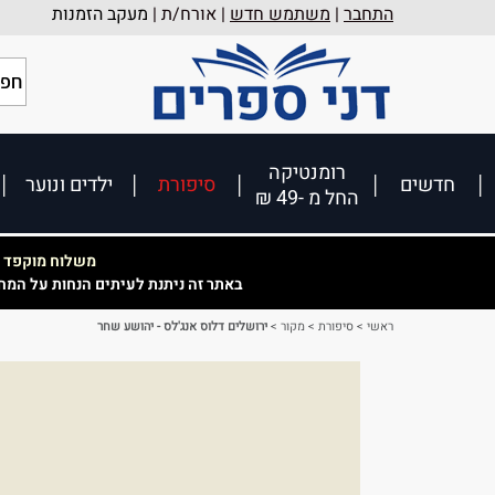
התחבר
|
משתמש חדש
| אורח/ת |
מעקב הזמנות
רומנטיקה
חדשים
סיפורת
ילדים ונוער
החל מ -49 ₪
משלוח מוקפד וא
באתר זה ניתנת לעיתים הנחות על המח
ראשי
>
סיפורת
>
מקור
>
ירושלים דלוס אנג'לס - יהושע שחר