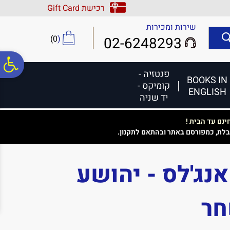
לתפריט
לתוכן
לתפריט
רכישת Gift Card
אתר
המרכזי
נגישות
שירות ומכירות
)
0
(
02-6248293
פ
פנטזיה -
BOOKS IN
קומיקס -
ENGLISH
סר
יד שניה
נם עד הבית !
נג
בלת, כמפורסם באתר ובהתאם לתקנון.
אנג'לס - יהושע
ר