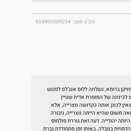
מק"ט מוצר: 024900509234
ותיקן ברומא, נשלחה ללוס אנג’לס לפגוש
לכינונה של המומרת אדית שטיין
שאין לכונן אותה כקדושה נוצרייה, אלא
אה משום שהיא הייתה נוצרייה, גיבורה
יותה יהודייה. דעה זאת גוררת פולמוס
דמויות בנובלה. באותו זמן מתמודדת גברת