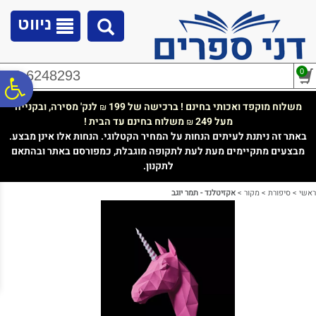
לתפריט
לתוכן
לתפריט
אתר
המרכזי
נגישות
ניווט
0
02-6248293
פ
משלוח מוקפד ואכותי בחינם ! ברכישה של 199
לנק' מסירה, ובקנייה
₪
מעל 249
משלוח בחינם עד הבית !
₪
סר
באתר זה ניתנת לעיתים הנחות על המחיר הקטלוגי. הנחות אלו אינן מבצע.
מבצעים מתקיימים מעת לעת לתקופה מוגבלת, כמפורסם באתר ובהתאם
לתקנון.
נג
ראשי
>
סיפורת
>
מקור
>
אקזיטלנד - תמר יוגב