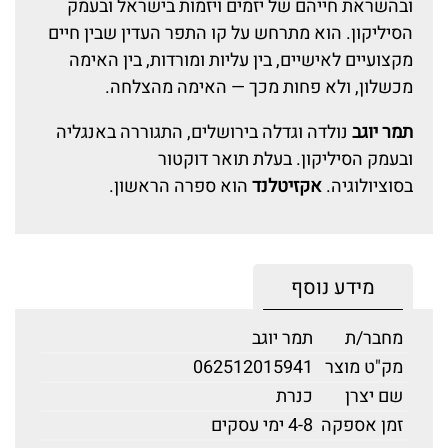
ובהשראת חייהם של יזמים ויזמות בישראל ובעמק
הסיליקון. הוא מתרחש על קו התפר העדין שבין חיים
מקצועיים לאישיים, בין עליות ומורדות, בין האימה
מכשלון, ולא פחות מכך — האימה מהצלחה.
תמר יוגב
נולדה וגדלה בירושלים, התגוררה באנגליה
ובעמק הסיליקון. בעלת תואר דוקטור
בסוציולוגיה.
אקזיטלנד
הוא ספרה הראשון.
מידע נוסף
מחבר/ת
תמר יוגב
מק"ט מוצר
062512015941
שם יצרן
כנרת
זמן אספקה
4-8 ימי עסקים