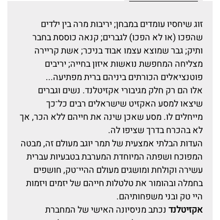
זוג שיחסיו עומדים במבחן; יריבות מרה בין ילדים
שהפכו (או לא הפכו) לגברים; קנאה כוססת בחבר
ותיק; גבר שמוצא עצמו אבוד בניכר; אשת קריירה
מצליחה המחפשת נואשות איזון בחייה; יריבים
פוטנציאלים הכורתים ביניהם ברית מפתיעה...
אלו הם רק חלק מגיבורי אקזיטלנד. נשים וגברים
שיצאו למסע האקזיט שישראלים רבים כל־כך
מייחלים לו. מסע שאכן שינה את חייהם ללא הכר, אך
לא בהכרח בדרך שציפו לה.
העדות הבלתי אמצעית של תמר יוגב מעולם זה, מבטה
המפוכח ושפתה המיוחדת המערבת בטבעיות עברית
עשירה וקולחת ומושגים מעולם ההיי־טק, חושפים
בחמלה ובהומור את טלטלות חייהם של יזמים ויזמות
היי טק ובני משפחותיהם.
אקזיטלנד
נכתב מניסיונה האישי של המחברת