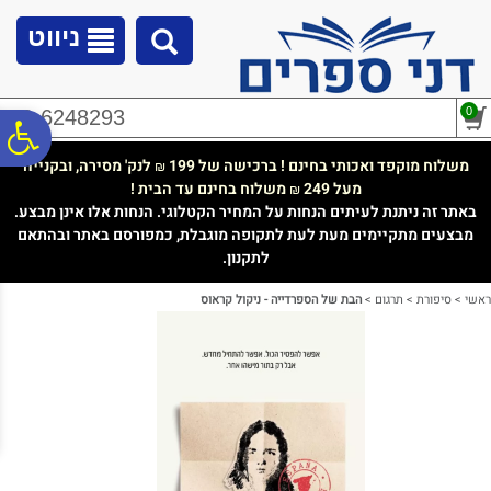
לתפריט
לתוכן
לתפריט
אתר
המרכזי
נגישות
ניווט
0
02-6248293
פ
משלוח מוקפד ואכותי בחינם ! ברכישה של 199
לנק' מסירה, ובקנייה
₪
מעל 249
משלוח בחינם עד הבית !
₪
סר
באתר זה ניתנת לעיתים הנחות על המחיר הקטלוגי. הנחות אלו אינן מבצע.
מבצעים מתקיימים מעת לעת לתקופה מוגבלת, כמפורסם באתר ובהתאם
לתקנון.
נג
ראשי
>
סיפורת
>
תרגום
>
הבת של הספרדייה - ניקול קראוס