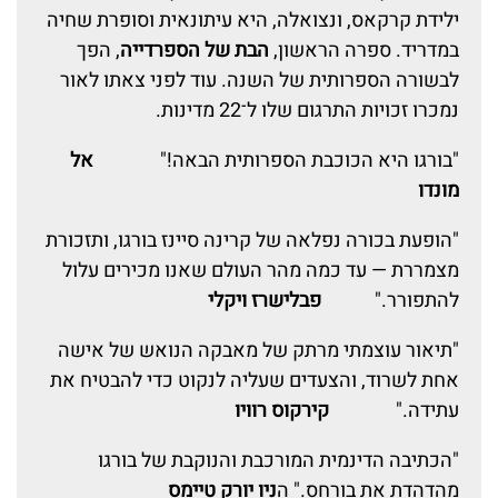
ילידת קרקאס, ונצואלה, היא עיתונאית וסופרת שחיה
במדריד. ספרה הראשון,
הבת של הספרדייה
, הפך
לבשורה הספרותית של השנה. עוד לפני צאתו לאור
נמכרו זכויות התרגום שלו ל־22 מדינות.
"בורגו היא הכוכבת הספרותית הבאה!"
אל
מונדו
"הופעת בכורה נפלאה של קרינה סיינז בורגו, ותזכורת
מצמררת — עד כמה מהר העולם שאנו מכירים עלול
להתפורר."
פבלישרז ויקלי
"תיאור עוצמתי מרתק של מאבקה הנואש של אישה
אחת לשרוד, והצעדים שעליה לנקוט כדי להבטיח את
עתידה."
קירקוס רוויו
"הכתיבה הדינמית המורכבת והנוקבת של בורגו
מהדהדת את בורחס." ה
ניו יורק טיימס