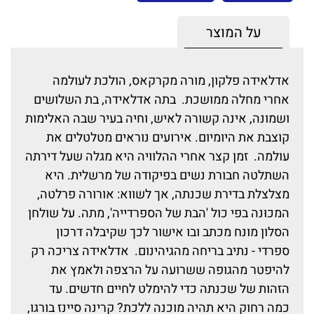
על המוצר
אדלאידה פלקון, מורה מקרקאס, הולכת לעולמה
אחרי מחלה ממושכת. בתה אדלאידה, בת השלושים
ושמונה, אינה קשורה לאיש, וחיה בעיר שבה האלימות
קוצבת את היומיום. אירועים נוראים מטלטלים את
עולמה. זמן קצר אחרי ההלוויה היא מגלה שעל דירתה
השתלטה חבורת נשים בפיקודה של מרשלית. היא
מצלצלת בדירת שכנתה, אך לשווא: אורורה פרלטה,
המכוּנה בפי כול 'הבת של הספרדייה', מתה. על שולחן
הסלון מונח מכתב ובו אישור לכך שקיבלה דרכון
ספרדי - נתיב בריחה מהגיהינום. אדלאידה צריכה רק
להיפטר מהגופה ששרועה על הרצפה ולאמץ את
הזהות של שכנתה כדי להימלט לחיים חדשים. עד
כמה רחוק היא תהיה מוכנה ללכת? קרינה סיינז בורגו,