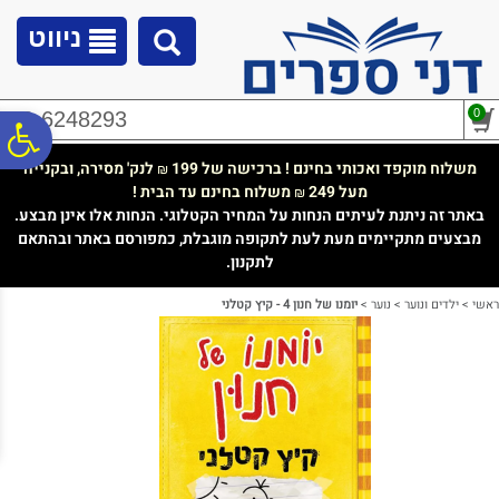
לתפריט
לתוכן
לתפריט
אתר
המרכזי
נגישות
ניווט
0
02-6248293
פ
משלוח מוקפד ואכותי בחינם ! ברכישה של 199
לנק' מסירה, ובקנייה
₪
מעל 249
משלוח בחינם עד הבית !
₪
סר
באתר זה ניתנת לעיתים הנחות על המחיר הקטלוגי. הנחות אלו אינן מבצע.
מבצעים מתקיימים מעת לעת לתקופה מוגבלת, כמפורסם באתר ובהתאם
לתקנון.
נג
ראשי
>
ילדים ונוער
>
נוער
>
יומנו של חנון 4 - קיץ קטלני