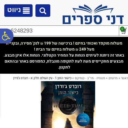
לתפריט
לתוכן
לתפריט
אתר
המרכזי
נגישות
ניווט
0
02-6248293
פ
משלוח מוקפד ואכותי בחינם ! ברכישה של 199
לנק' מסירה, ובקנייה
₪
מעל 249
משלוח בחינם עד הבית !
₪
סר
באתר זה ניתנת לעיתים הנחות על המחיר הקטלוגי. הנחות אלו אינן מבצע.
מבצעים מתקיימים מעת לעת לתקופה מוגבלת, כמפורסם באתר ובהתאם
לתקנון.
נג
ראשי
>
חדשים
>
פנטזיה - מד''ב - קומיקס
>
כישור הזמן 1 - עין העולם חלק א - רוברט ג'ורדן