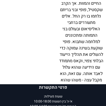
החיים והמוות. אך הקרב
שקסטיל, פופי ובני בריתם
נלחמו בו רק החל. אלים
מתעוררים ברחבי
האליסיאום ובעולם בני
התמותה ומתכוננים
למלחמה שתבוא. פופי
שוקעת בשינה עמוקה כדי
להשלים את תהליך הייעוד
הבלתי צפוי, וקאס מתמודד
עם הידיעה שהוא עלול
לאבד אותה. עם זאת, הוא
מקבל עצה - משהו שהוא
מתכנן להיאחז בו בזמן
פרטי התקשרות
שהוא ממתין לראות את
שעות פעילות:
עיניה היפות נפקחות שוב -
א'-ה' בין השעות 10:00-18:00
לדבר אליה.