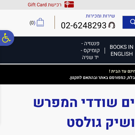
לתפריט
לתוכן
לתפריט
רכישת Gift Card
אתר
המרכזי
נגישות
שירות ומכירות
)
0
(
02-6248293
פ
פנטזיה -
BOOKS IN
קומיקס -
ENGLISH
סר
יד שניה
נם עד הבית !
נג
בלת, כמפורסם באתר ובהתאם לתקנון.
ם שודדי המפרש
שיק גולסט