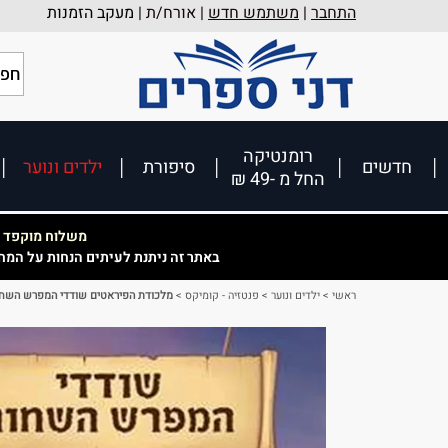
התחבר
|
משתמש חדש
| אורח/ת |
מעקב הזמנות
רומנטיקה
חדשים
סיפורת
ילדים ונוער
החל מ -49 ₪
משלוח מוקפד וא
באתר זה ניתנת לעיתים הנחות על המח
ראשי
>
ילדים ונוער
>
פנטזיה - קומיקס
>
מלכודת הפיראטים שודדי המפרש השחור