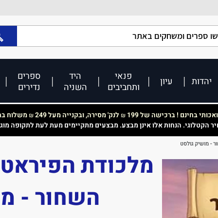
פנאי
היד
ספרים
יהדות
עיון
ותחביבים
השניה
נדירים
כותי בחינם ! ברכישה של 199
לנק' מסירה, ובקנייה מעל 249
משלוח בחי
₪
₪
יר הקטלוגי. הנחות אלו אינן מבצע. מבצעים מתקיימים מעת לעת לתקופה מוג
 - מושיק גולסט
מלכודת הפיראטי
השחור - מו