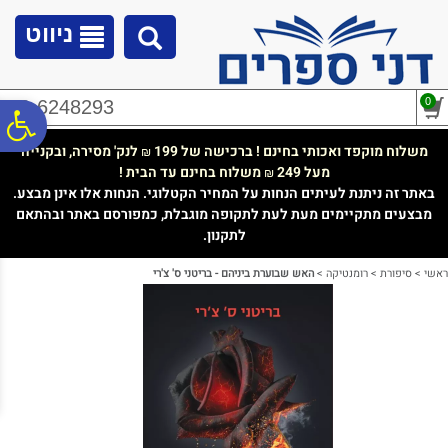
לתפריט
לתוכן
לתפריט
אתר
המרכזי
נגישות
ניווט
0
02-6248293
פ
משלוח מוקפד ואכותי בחינם ! ברכישה של 199
לנק' מסירה, ובקנייה
₪
מעל 249
משלוח בחינם עד הבית !
₪
סר
באתר זה ניתנת לעיתים הנחות על המחיר הקטלוגי. הנחות אלו אינן מבצע.
מבצעים מתקיימים מעת לעת לתקופה מוגבלת, כמפורסם באתר ובהתאם
לתקנון.
נג
ראשי
>
סיפורת
>
רומנטיקה
>
האש שבוערת ביניהם - בריטני ס' צ'רי