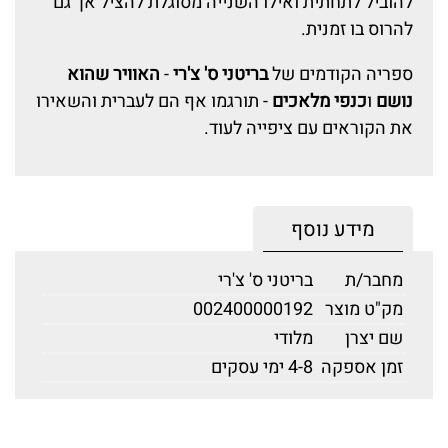
להוביל לתחתית ואילו השנייה מסוגלת להציל אך גם
להרוס בו זמנית.
ספריה הקודמים של
בריטני ס' צ'רי
-
האוויר שהוא
נושם
ו
כנפי מלאכים
- תורגמו אף הם לעברית והשאירו
את הקוראים עם ציפייה לעוד.
מידע נוסף
מחבר/ת
בריטני ס' צ'רי
מק"ט מוצר
002400000192
שם יצרן
מלודי
זמן אספקה
4-8 ימי עסקים