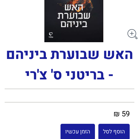
האש שבוערת ביניהם
- בריטני ס' צ'רי
59 ₪
הוסף לסל
הזמן עכשיו