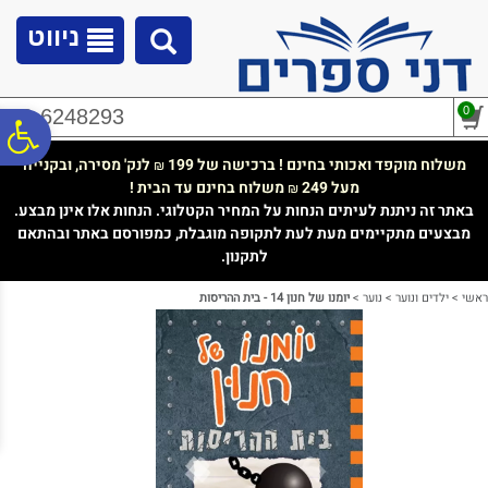
לתפריט
לתוכן
לתפריט
אתר
המרכזי
נגישות
ניווט
0
02-6248293
פ
משלוח מוקפד ואכותי בחינם ! ברכישה של 199
לנק' מסירה, ובקנייה
₪
מעל 249
משלוח בחינם עד הבית !
₪
סר
באתר זה ניתנת לעיתים הנחות על המחיר הקטלוגי. הנחות אלו אינן מבצע.
מבצעים מתקיימים מעת לעת לתקופה מוגבלת, כמפורסם באתר ובהתאם
לתקנון.
נג
ראשי
>
ילדים ונוער
>
נוער
>
יומנו של חנון 14 - בית ההריסות