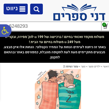
לתפריט
לתוכן
לתפריט
אתר
המרכזי
נגישות
ניווט
0
02-6248293
פ
משלוח מוקפד ואכותי בחינם ! ברכישה של 199
לנק' מסירה, ובקנייה
₪
מעל 249
משלוח בחינם עד הבית !
₪
סר
באתר זה ניתנת לעיתים הנחות על המחיר הקטלוגי. הנחות אלו אינן מבצע.
מבצעים מתקיימים מעת לעת לתקופה מוגבלת, כמפורסם באתר ובהתאם
לתקנון.
נג
ראשי
>
ילדים ונוער
>
נוער
>
עוצר נשימה 2