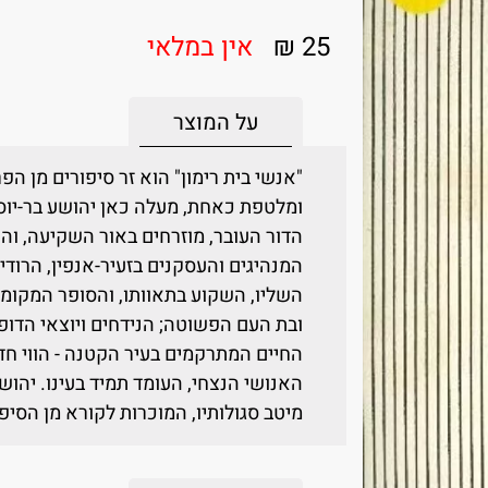
25 ₪
אין במלאי
על המוצר
"אנשי בית רימון" הוא זר סיפורים מן הפ
ומלטפת כאחת, מעלה כאן יהושע בר-יוסף
הדור העובר, מוזרחים באור השקיעה, וה
המנהיגים והעסקנים בזעיר-אנפין, הרוד
השליו, השקוע בתאוותו, והסופר המקומ
ובת העם הפשוטה; הנידחים ויוצאי הדופ
החיים המתרקמים בעיר הקטנה - הווי חד
האנושי הנצחי, העומד תמיד בעינו. יהוש
מיטב סגולותיו, המוכרות לקורא מן הסיפ