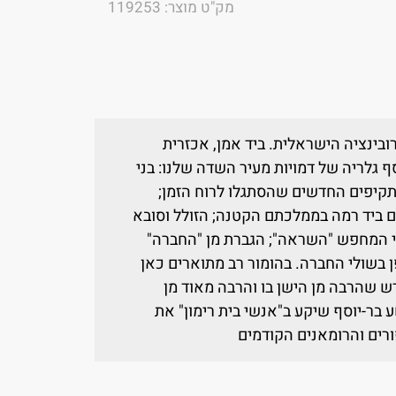
מק"ט מוצר: 119253
רובינציה הישראלית. ביד אמן, אכזרית
 גלריה של דמויות מעיר השדה שלנו: בני
תקיפים החדשים שהסתגלו לרוח הזמן;
ים ביד רמה בממלכתם הקטנה; הזולל וסובא
י המחפש "השראה"; הגברת מן "החברה"
ן בשולי החברה. בהומור רב מתוארים כאן
ש שהרבה מן הישן בו והרבה מאוד מן
ע בר-יוסף שיקע ב"אנשי בית רימון" את
ורים והרומאנים הקודמים