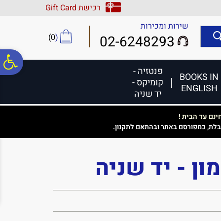
לתפריט
לתוכן
לתפריט
רכישת Gift Card
אתר
המרכזי
נגישות
שירות ומכירות
)
0
(
02-6248293
פ
פנטזיה -
BOOKS IN
קומיקס -
ENGLISH
סר
יד שניה
נם עד הבית !
נג
בלת, כמפורסם באתר ובהתאם לתקנון.
ון - יד שניה