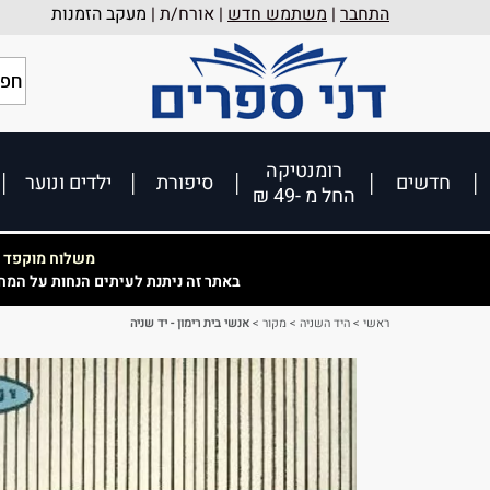
התחבר
|
משתמש חדש
| אורח/ת |
מעקב הזמנות
רומנטיקה
חדשים
סיפורת
ילדים ונוער
החל מ -49 ₪
משלוח מוקפד וא
באתר זה ניתנת לעיתים הנחות על המח
ראשי
>
היד השניה
>
מקור
>
אנשי בית רימון - יד שניה