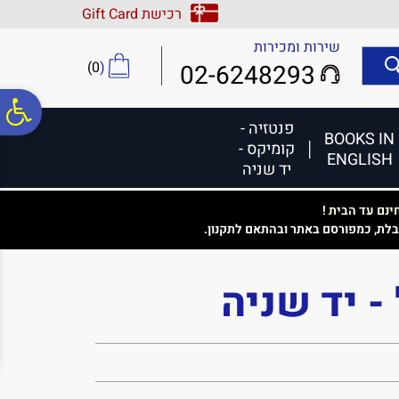
לתפריט
לתוכן
לתפריט
רכישת Gift Card
אתר
המרכזי
נגישות
שירות ומכירות
)
0
(
02-6248293
פ
פנטזיה -
BOOKS IN
קומיקס -
ENGLISH
סר
יד שניה
נם עד הבית !
נג
בלת, כמפורסם באתר ובהתאם לתקנון.
- יד שניה