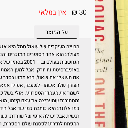
30 ₪
אין במלאי
על המוצר
הבעיה העיקרית של שאול סמל היא אנש
מעולה: הוא אחד הסופרים המוכרים והנ
הנחשבות בעולם וב
באוניברסיטת ניו יורק. אבל למען האמת
אם תשאלו את שאול, הוא ממש בסדר עם
העורך שלו, אשתו–לשעבר, אפילו אמא ש
לשמר את מעמדו הספרותי. אולי בשל כך
ומסתורית שמעריצה את עצם קיומו, הו
כמו אלונה: היא כותבת כמו שד אבל הי
רגשית אבל יש לה אופי של שורדת. כשה
המפתח לחזרתו לפסגת עולם הספרות, הו