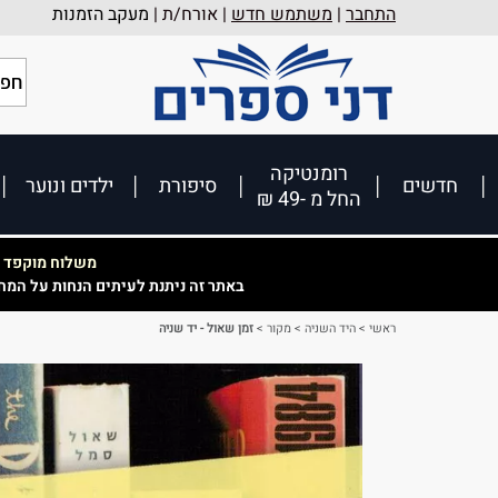
התחבר
|
משתמש חדש
| אורח/ת |
מעקב הזמנות
רומנטיקה
חדשים
סיפורת
ילדים ונוער
החל מ -49 ₪
משלוח מוקפד וא
באתר זה ניתנת לעיתים הנחות על המח
ראשי
>
היד השניה
>
מקור
>
זמן שאול - יד שניה