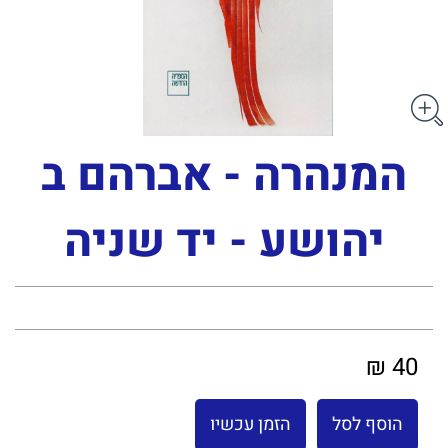
המנהרה - אברהם ב
יהושע - יד שניה
40 ₪
הוסף לסל
הזמן עכשיו