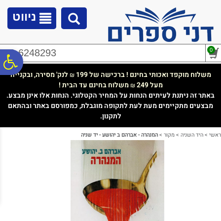
לתפריט
לתוכן
לתפריט
אתר
המרכזי
נגישות
ניווט
0
02-6248293
פ
משלוח מוקפד ואכותי בחינם ! ברכישה של 199
לנק' מסירה, ובקנייה
₪
מעל 249
משלוח בחינם עד הבית !
₪
סר
באתר זה ניתנת לעיתים הנחות על המחיר הקטלוגי. הנחות אלו אינן מבצע.
מבצעים מתקיימים מעת לעת לתקופה מוגבלת, כמפורסם באתר ובהתאם
לתקנון.
נג
ראשי
>
היד השניה
>
מקור
>
המנהרה - אברהם ב יהושע - יד שניה