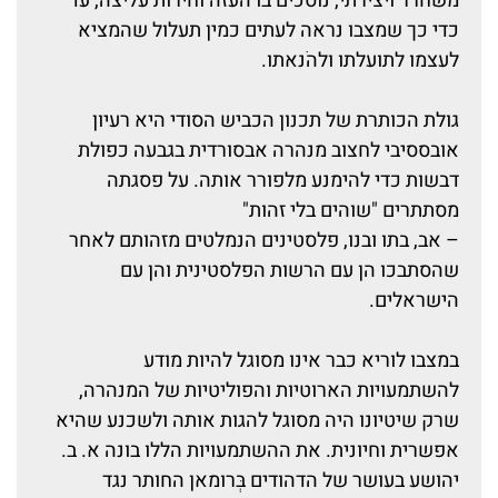
משחרר ויצירתי, נוסכים בו העזה וחירות עליצה, עד
כדי כך שמצבו נראה לעתים כמין תעלול שהמציא
לעצמו לתועלתו ולהֹנאתו.
גולת הכותרת של תכנון הכביש הסודי היא רעיון
אובססיבי לחצוב מנהרה אבסורדית בגבעה כפולת
דבשות כדי להימנע מלפורר אותה. על פסגתה
מסתתרים "שוהים בלי זהות"
– אב, בתו ובנו, פלסטינים הנמלטים מזהותם לאחר
שהסתבכו הן עם הרשות הפלסטינית והן עם
הישראלים.
במצבו לוריא כבר אינו מסוגל להיות מודע
להשתמעויות הארוטיות והפוליטיות של המנהרה,
שרק שיטיונו היה מסוגל להגות אותה ולשכנע שהיא
אפשרית וחיונית. את ההשתמעויות הללו בונה א. ב.
יהושע בעושר של הדהודים בְּרומאן החותר נגד