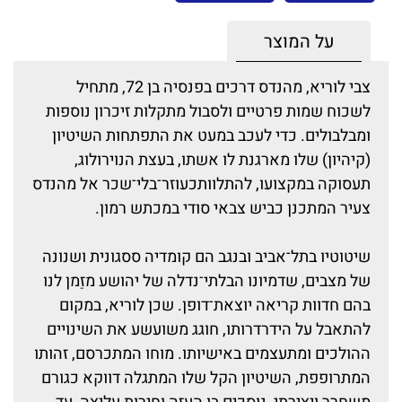
על המוצר
צבי לוריא, מהנדס דרכים בפנסיה בן 72, מתחיל
לשכוח שמות פרטיים ולסבול מתקלות זיכרון נוספות
ומבלבולים. כדי לעכב במעט את התפתחות השיטיון
(קיהיון) שלו מארגנת לו אשתו, בעצת הנוירולוג,
תעסוקה במקצועו, להתלוותכעוזר־בלי־שכר אל מהנדס
צעיר המתכנן כביש צבאי סודי במכתש רמון.
שיטוטיו בתל־אביב ובנגב הם קומדיה ססגונית ושנונה
של מצבים, שדמיונו הבלתי־נדלה של יהושע מזַמן לנו
בהם חדוות קריאה יוצאת־דופן. שכן לוריא, במקום
להתאבל על הידרדרותו, חוגג משועשע את השינויים
ההולכים ומתעצמים באישיותו. מוחו המתכרסם, זהותו
המתרופפת, השיטיון הקל שלו המתגלה דווקא כגורם