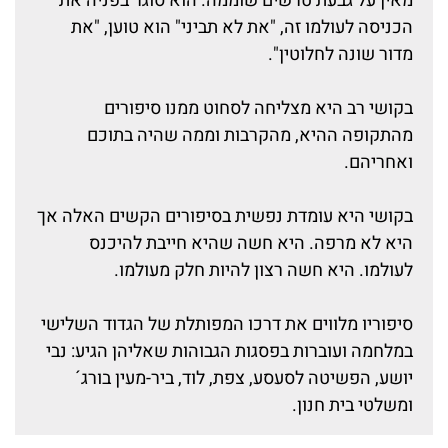
מאין על גבעת טרשים שוממה. הוא סוגר בפניה את
הכניסה לעולמו זה, "את לא תביני" הוא טוען, "את
מדור שונה לחלוטין".
בקושי רב היא מצליחה לסחוט ממנו סיפורים
מהתקופה ההיא, מהקרבות וממה שהיה בתוכם
ואחריהם.
בקושי היא עומדת נפשית בסיפורים הקשים האלה אך
היא לא מרפה. היא חשה שהיא חייבת להיכנס
לעולמו. היא חשה רצון להיות חלק מעולמו.
סיפוריו מלווים את דרכו המפותלת של הגדוד השלישי
במלחמה ועוברות בפסגות הגבוהות שאליהן הגיע: נבי
יושע, הפשיטה לסעסע, צפת, לוד, ביר-מעין בורג´
ומשלטי בית חנון.