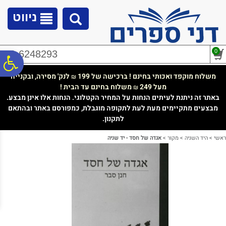
לתפריט
לתוכן
לתפריט
אתר
המרכזי
נגישות
ניווט
0
02-6248293
פ
משלוח מוקפד ואכותי בחינם ! ברכישה של 199
לנק' מסירה, ובקנייה
₪
מעל 249
משלוח בחינם עד הבית !
₪
סר
באתר זה ניתנת לעיתים הנחות על המחיר הקטלוגי. הנחות אלו אינן מבצע.
מבצעים מתקיימים מעת לעת לתקופה מוגבלת, כמפורסם באתר ובהתאם
לתקנון.
נג
ראשי
>
היד השניה
>
מקור
>
אגדה של חסד - יד שניה